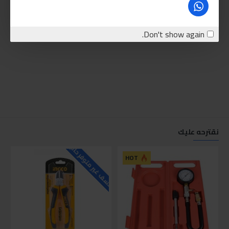
Don't show again.
نقترحه عليك
للاسف غير متوفر حاليا
للاسف
HOT