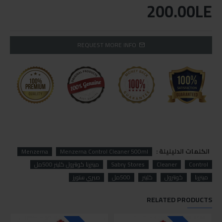
200.00LE
REQUEST MORE INFO
الكلمات الدليليلة :
Menzerna
Menzerna Control Cleaner 500ml
Control
Cleaner
Sabry Stores
مينزرنا كونترول كلينر 500مل
مينزرنا
كونترول
كلينر
500مل
صبري ستورز
RELATED PRODUCTS