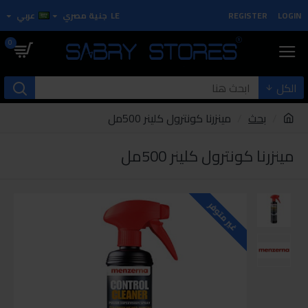
LOGIN
REGISTER
LE
جنية مصري
عربي
0
الكل
بحث
مينزرنا كونترول كلينر 500مل
مينزرنا كونترول كلينر 500مل
غير متوفر