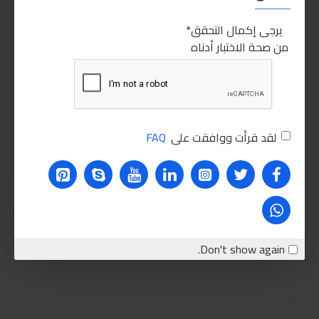
يرجى إكمال التحقق
من صحة الاختبار أدناه
مينزرنا سوبر بولش 3800 250مل
مينزرنا ميديم كت بولش 2500 250مل
250.00LE
200.00LE
اضافة للسلة
اضافة للسلة
لقد قرأت ووافقت على
FAQ
Don't show again.