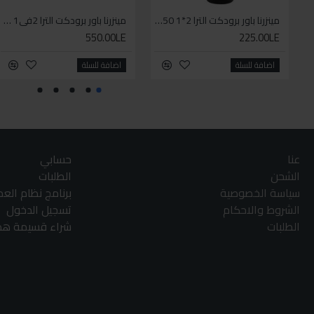
مينزرنا باور برودكت الترا 2*1 250مل
مينزرنا باور برودكت الترا 2في1 1لتر
550.00LE
225.00LE
اضافة للسلة
اضافة للسلة
عنا
حسابي
الشحن
الطلبات
سياسة الخصوصية
برنامج نظام الع
الشروط والاحكام
تسجيل الدخول
الطلبات
شراء قسيمة هدا