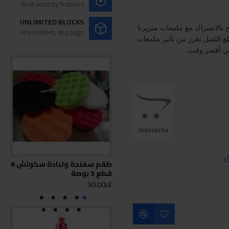
Best security features
UNLIMITED BLOCKS
بالاشتراك مع ملمعات منزيرنا
Any content, any page
قطع الثقيل تعزز من تأثير ملمعات
ة في أقصر وقت.
menzerna
ق
طقم سفنجة ولبادة سكوتش 6
قطع 3 بوصة
قطع 4 
0LE
90.00LE