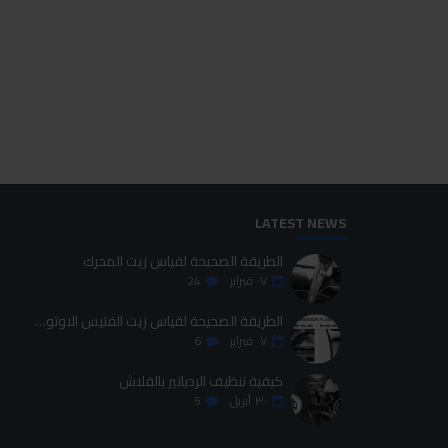
مينزرنا سفنجة تلميع أخضر 150مل
مينزرنا سوبر بولش 3800 250مل
200.00LE
275.00LE
اضافة للسلة
اضافة للسلة
LATEST NEWS
الطريقة الصحيحة لقياس زيت المحرك
٠٧
فبراير
24
الطريقة الصحيحة لقياس زيت الفتيس الاوتوماتيك
٠٧
فبراير
6
كيفية تنظيف الردياتير بالفلاش
٣٠
أبريل
5