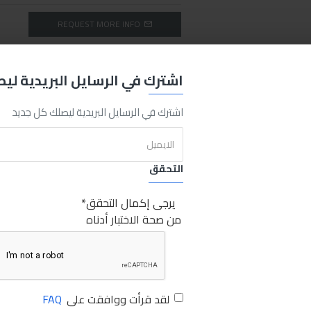
REQUEST MORE INFO
اشترك في الرسايل البريدية لي
Polishing
Spong
Red
150m
Sabry Stores
مينزرنا سفنجة تلميع أحمر 150م
اشترك في الرسايل البريدية ليصلك كل جديد
التحقق
يرجى إكمال التحقق
من صحة الاختبار أدناه
لقد قرأت ووافقت على
FAQ