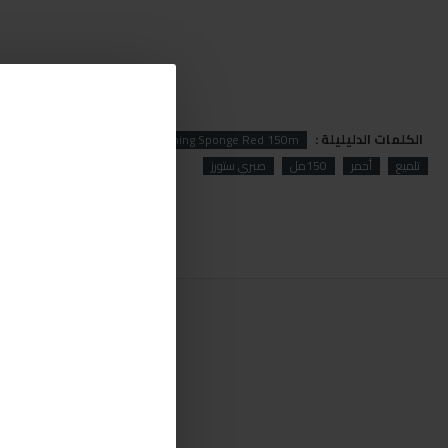
الكلمات الدليليلة :
Menzerna
Menzerna Polishing Sponge Red 150m
تلميع
أحمر
150مل
صبري ستورز