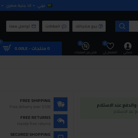
عربي
LE
جنية مصري
بيع منتجاتك
المقالات
تواصل معنا
0
0
0
0 منتجات - 0.00LE
حسابي
المفضل لي
قارن بين المنتجات
FREE SHIPPING
الدفع عند الاستلام
Free delivery over $100
 عند الاستلام
FREE RETURNS
Hassle free returns
SECURED SHOPPING