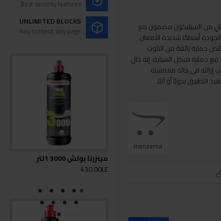
Best security features
UNLIMITED BLOCKS
 هو مزيج من منتج خالٍ من السيليكون مضمون مع
Any content, any page
الجودة أسطحًا شديدة اللمعان
ائص حماية رائعة من التلوث
ة مع حماية هيكل السيارة. إنه خال
ب إزالته في حالة ملامسته
 التطبيق يدويًا أو آليًا.
menzerna
مينزرنا بولش 3000 1لتر
مينزرن
0LE
430.00LE
ق