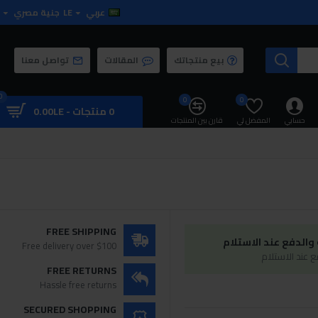
عربي
LE
جنية مصري
بيع منتجاتك
المقالات
تواصل معنا
0
0
0
0 منتجات - 0.00LE
حسابي
المفضل لي
قارن بين المنتجات
FREE SHIPPING
الدفع عند الاستلام
Free delivery over $100
 عند الاستلام
FREE RETURNS
Hassle free returns
SECURED SHOPPING