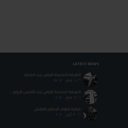
مينزرنا سفنجة تلميع أخضر 150مل
مينزرنا سوبر بولش 3800 250مل
200.00LE
275.00LE
اضافة للسلة
اضافة للسلة
LATEST NEWS
الطريقة الصحيحة لقياس زيت المحرك
٠٧
فبراير
24
الطريقة الصحيحة لقياس زيت الفتيس الاوتوماتيك
٠٧
فبراير
6
كيفية تنظيف الردياتير بالفلاش
٣٠
أبريل
5