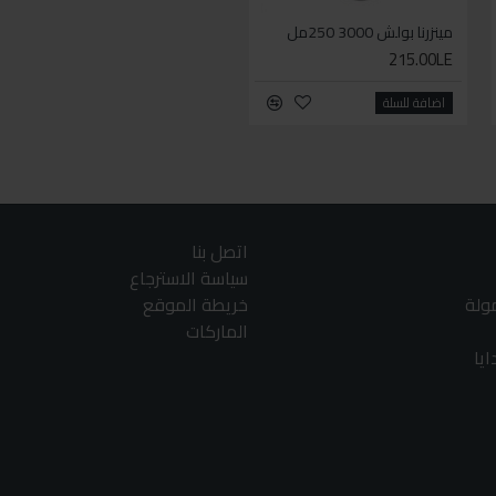
مينزرنا بولش 3000 250مل
مينزرنا سفنجة تلميع أحمر 150مل
275.00LE
215.00LE
اضافة للسلة
اضافة للسلة
اتصل بنا
سياسة الاسترجاع
مولة
خريطة الموقع
الماركات
يا