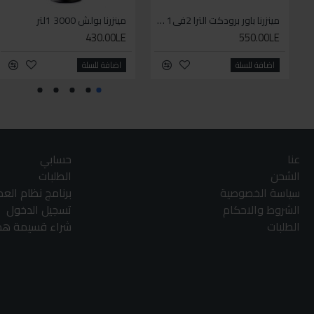
مينزرنا باور برودكت الترا 2في1 1لتر
مينزرنا بولش 3000 1لتر
430.00LE
550.00LE
اضافة للسلة
اضافة للسلة
عنا
حسابي
الشحن
الطلبات
سياسة الخصوصية
برنامج نظام الع
الشروط والاحكام
تسجيل الدخول
الطلبات
شراء قسيمة هدا