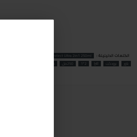
الكلمات الدليليلة :
Menzerna
Menzerna Power Protect Ultra 2in1 250ml
باور
برودكت
الترا
2*1
250مل
صبري ستورز