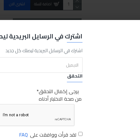
اضافة للسلة
اشتري الان
REQUEST MORE INFO
اشترك في الرسايل البريدية لي
اشترك في الرسايل البريدية ليصلك كل جديد
Power
Protect
Ultra
2in1
250ml
Sabry Stores
مينزرنا باور برود
التحقق
يرجى إكمال التحقق
من صحة الاختبار أدناه
لقد قرأت ووافقت على
FAQ