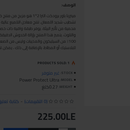
الوصف:
مينزرنا باور برودكت الترا 2*1
تشطيب شديد اللمعان. تنتج معادن التلميع عالية 
محمية من تأثير البيئة. يوفر طبقة واقية ذات خص
والتلوث. يتميز هذا المنتج بإزالة الخدوش الدقيق
100٪ من السيليكون والمذيبات وليس من الصع
للبلاستيك أو المطاط. بالإضافة إلى ذلك ، يمكن تنفيذ
PRODUCTS SOLD: 1
غير متوفر
STOCK:
Power Protect Ultra
MODEL:
0.27كلغ
WEIGHT:
(0 التقييمات)
-
كتابة تعلي
225.00LE