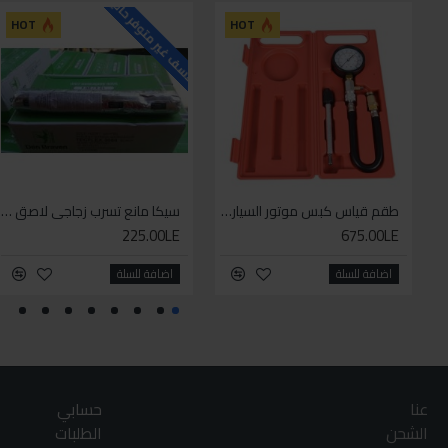
للاسف غير متوفر حاليا
HOT
HOT
طقم قياس كبس موتور السياره 3 ق
سيكا مانع تسرب زجاجي لاصق اسود 600 مل
225.00LE
675.00LE
اضافة للسلة
اضافة للسلة
عنا
حسابي
الشحن
الطلبات