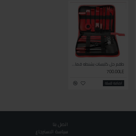
طقم حل كلبسات بشنطه قماش ١٩ قطعه للخدمات الشاقه
مسدس هواء ببوز قصير على كارت
250.00LE
700.00LE
اضافة للسلة
اضافة للسلة
اتصل بنا
سياسة الاسترجاع