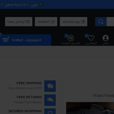
عربي
LE
جنية مصري
بيع منتجاتك
المقالات
تواصل معنا
0
0
0
0 منتجات - 0.00LE
حسابي
المفضل لي
قارن بين المنتجات
FREE SHIPPING
Free delivery over $100
https://souq
FREE RETURNS
Hassle free returns
SECURED SHOPPING