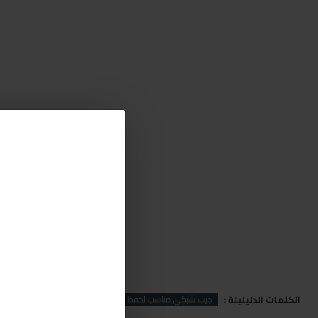
الكلمات الدليليلة :
جيب شبكي مناسب لحفظ الجوال والاغراض الشخصية مناسب لجميع