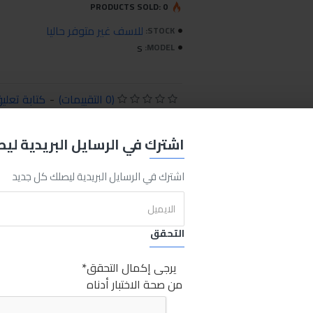
PRODUCTS SOLD: 0
للاسف غير متوفر حاليا
STOCK:
s
MODEL:
(0 التقييمات)
-
كتابة تعلي
39.00LE
اشترك في الرسايل البريدية لي
اشترك في الرسايل البريدية ليصلك كل جديد
اضافة للسلة
اشتري الان
REQUEST MORE INFO
التحقق
يرجى إكمال التحقق
من صحة الاختبار أدناه
 السيارات
Net Organizer Pockets Car Storage Net 15X8cm