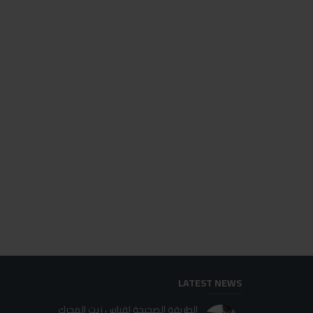
للاسف غير متوفر حاليا
مفك كلبسات السيارات
مقاس كاوتش ديجيتال صغير
250.00LE
140.00LE
اضافة للسلة
اضافة للسلة
LATEST NEWS
الطريقة الصحيحة لقياس زيت المحرك