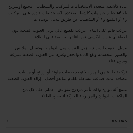
مادة كاشطة متعددة الاستخدامات للتركيب والتشطيب - مجمع أوسرين
ناو 46 عبارة عن مادة كاشطة متعددة الاستخدامات قادرة على التركيب
و / أو التلميع و / أو التشطيب عن طريق تبديل الوسادات.
مركب قائم على الماء - مركب تقطيع عالي يزيل العيوب الصعبة دون
إخفاء أي عيوب ليكشف عن النتائج الحقيقية على الطلاء.
مزيل العيوب السريع - يزيل العيوب مثل الدوامات وغسيل الملابس
والصور المجسمة وبقع الماء والحفر وغيرها من العيوب الصعبة بسرعة
وبدون عناء.
تركيبة خالية من الهدر - لا توجد صبغات ملونة أو روائح أو مذيبات
مضافة. تمت صياغته ببساطة للقيام بما هو أفضل - إزالة العيوب الصعبة!
ملمع آلة دوارة وذات تأثير مزدوج متوافق - عملي على كل من
الماكينات الدوارة والمزدوجة الحركة لتصحيح الطلاء.
REVIEWS