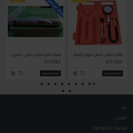
للاسف غير متوفر حاليا
طقم قياس كبس موتور السياره 3 ق
سيكا مانع تسرب زجاجي لاصق اسود 600 مل
225.00LE
675.00LE
اضافة للسلة
اضافة للسلة
عنا
الشحن
سياسة الخصوصية