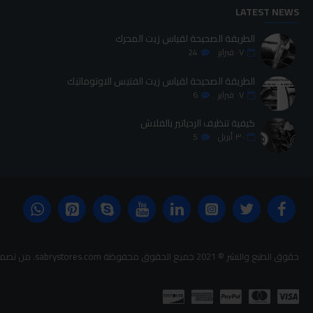
LATEST NEWS
الطريقة الصحيحة لقياس زيت المحرك
٠٧
فبراير
24
الطريقة الصحيحة لقياس زيت الفتيس الاوتوماتيك
٠٧
فبراير
6
كيفية تنظيف الردياتير بالفلاش
٣٠
أبريل
5
حقوق الطبع والنشر © 2021 جميع الحقوق محفوظة sabrystores.com. من تصميم-