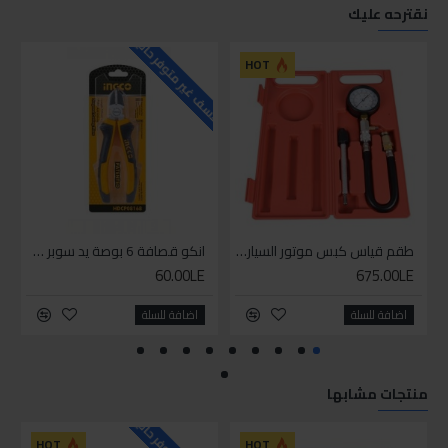
نقترحه عليك
للاسف غير متوفر حاليا
للاسف
HOT
طقم قياس كبس موتور السياره 3 ق
انكو قصافة 6 بوصة يد سوبر وان
60.00LE
675.00LE
اضافة للسلة
اضافة للسلة
منتجات مشابها
HOT
HOT