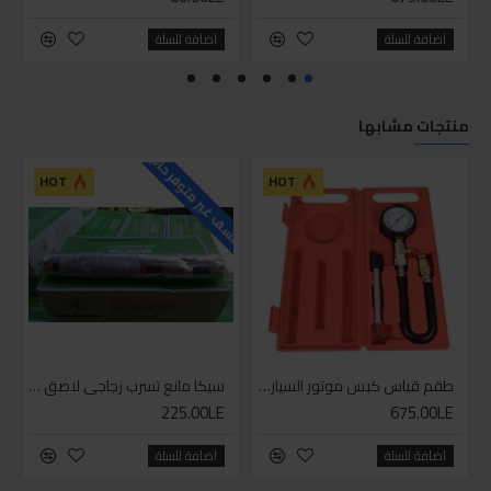
اضافة للسلة
اضافة للسلة
منتجات مشابها
للاسف غير متوفر حاليا
HOT
HOT
طقم قياس كبس موتور السياره 3 ق
سيكا مانع تسرب زجاجي لاصق اسود 600 مل
225.00LE
675.00LE
اضافة للسلة
اضافة للسلة