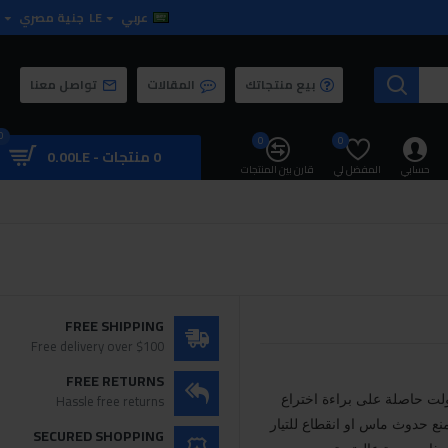
عربي
LE
جنية مصري
بيع منتجاتك
المقالات
تواصل معنا
0
0
0
0 منتجات - 0.00LE
حسابي
المفضل لي
قارن بين المنتجات
FREE SHIPPING
Free delivery over $100
FREE RETURNS
Hassle free returns
حمال نتاية 3500 وات , 16أمبير/250 فولت حاصلة على براءة اختراع
منع حدوث ماس او انقطاع للتيار
SECURED SHOPPING