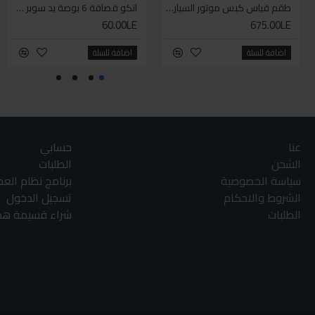
طقم قياس كبس موتور السياره 3 ق
انكو قصافة 6 بوصة يد سوبر وان
60.00LE
675.00LE
اضافة للسلة
اضافة للسلة
عنا
حسابي
الشحن
الطلبات
سياسة الخصوصية
برنامج نظام الع
الشروط والاحكام
تسجيل الدخول
الطلبات
شراء قسيمة هدا