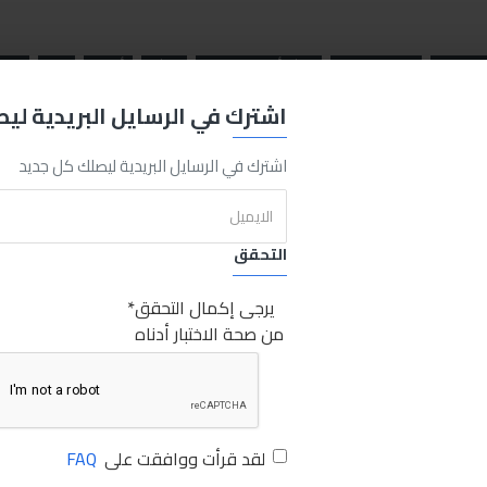
Extend
Sabry Stores
فيشة أحمال نتايه لوك
فيشة
أحمال
نتايه
لوك
اشترك في الرسايل البريدية لي
اشترك في الرسايل البريدية ليصلك كل جديد
التحقق
يرجى إكمال التحقق
من صحة الاختبار أدناه
لقد قرأت ووافقت على
FAQ