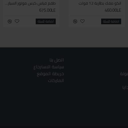
انكو مفك بطارية 12 فولت
توتال مسدس رش مياه 9 أشكال
طقم قياس كبس موتور السياره 3 ق
675.00LE
175.00LE
460.00LE
اضافة للسلة
اضافة للسلة
اضافة للسلة
اتصل بنا
سياسة الاسترجاع
مولة
خريطة الموقع
الماركات
يا