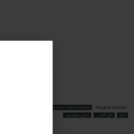
الكلمات الدليليلة :
retor
Rheinol
Rheinol Carburetor Cleaner 400ml
400
ملي ألماني
صبري ستورز بلس