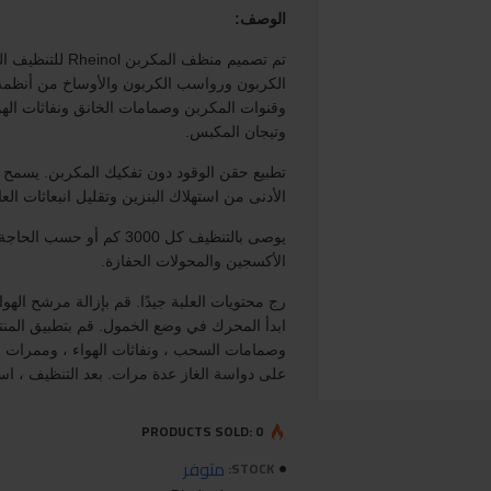
الوصف:
تم تصميم منظف المك
الكربون ورواسب الكربون والأوساخ من أنظمة 
وقنوات المكربن وصمامات الخانق ونفاثات اله
وتيجان المكبس.
تطبيع حقن الوقود دون تفكيك المكربن. يسمح 
الأدنى من استهلاك البنزين وتقليل انبعاثات العا
يوصى بالتنظيف كل 3000 كم أو 
الأكسجين والمحولات الحفازة.
رج محتويات العلبة جيدًا. قم بإزالة مرشح الهو
ابدأ المحرك في وضع الخمول. قم بتطبيق المنت
وصمامات السحب ، ونفاثات الهواء ، وممرات ا
على دواسة الغاز عدة مرات. بعد التنظيف ، است
PRODUCTS SOLD: 0
متوفر
STOCK: