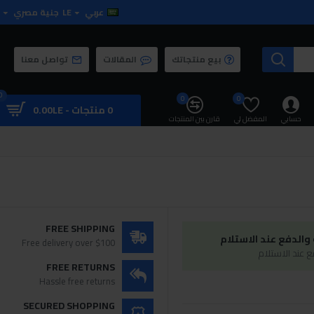
عربي
LE
جنية مصري
بيع منتجاتك
المقالات
تواصل معنا
0
0
0
0 منتجات - 0.00LE
حسابي
المفضل لي
قارن بين المنتجات
FREE SHIPPING
الدفع عند الاستلام
Free delivery over $100
 عند الاستلام
FREE RETURNS
Hassle free returns
SECURED SHOPPING