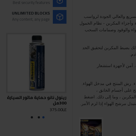
Best security features
UNLIMITED BLOCKS
ربن Rheinol للتنظيف السريع والعالي الجودة لرواسب
Any content, any page
وأجزاء المكربن - نظام الخمول
واء والوقود وصمامات السحب
لك بضبط المكربن لتحقيق الحد
دم.
حسب الحاجة. آمن لأجهزة استشعار
اء. رش المنتج في مدخل الهواء.
ج على أجسام الخانق ،
رينول نانو حماية ماتور السيارة
كالو
لمكربن ، وما إلى ذلك. اضغط
300مل
0LE
بدل مرشح الهواء إذا لزم الأمر.
375.00LE