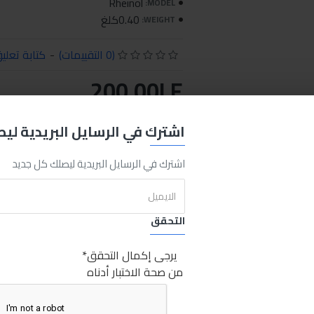
Rheinol
MODEL:
0.40كلغ
WEIGHT:
(0 التقييمات)
-
كتابة تعلي
200.00LE
اشترك في الرسايل البريدية لي
اضافة للسلة
اشتري الان
اشترك في الرسايل البريدية ليصلك كل جديد
REQUEST MORE INFO
التحقق
Carbu
Cleaner
400
ml
Sabry Stores plus
رينول منظف كربرتير 400ملي
يرجى إكمال التحقق
من صحة الاختبار أدناه