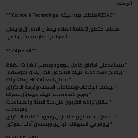
الوصف:
**RZ34G منظف دبة البيئة (Carbon X Technology)**
منظف متطور لأنظمة العادم بيحسّن الاحتراق وبيقلل
العوادم الضارة بشكل واضح.
**المميزات:**
* بيساعد على احتراق كامل للوقود وبيقلل الغازات الضارة
* بيعالج انسداد دبة البيئة الناتج عن الكبريت والفوسفور
* بيقلل انبعاثات HC وNOx وCO
* بينضف البخاخات وصمامات السحب وغرفة الاحتراق
* بيرجع كفاءة دبة البيئة وبيطوّل عمرها
* بيقلل تراكم الكربون على دبة البيئة والحساسات
والبخاخات
* بيحسن نسبة الهواء للبنزين وبيزود كفاءة الاحتراق
* بيوفر في استهلاك البنزين وبيحسن أداء الموتور