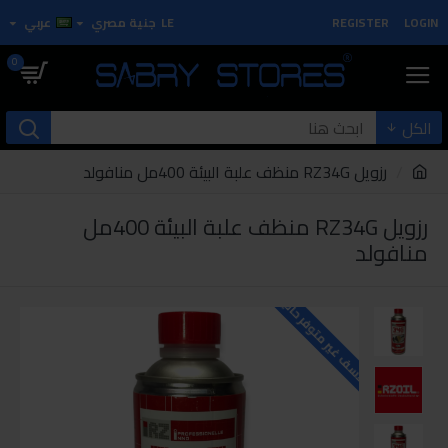
LOGIN
REGISTER
LE
جنية مصري
عربي
0
الكل
رزويل RZ34G منظف علبة البيئة 400مل منافولد
رزويل RZ34G منظف علبة البيئة 400مل
منافولد
للاسف غير متوفر حاليا