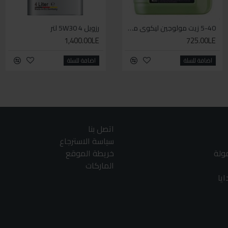
5-40 زيت مولوجين ليكوي مولي اخضر
WD-40 مذلل الصدأ 330مل
رزويل 5W30 4 لتر
1,400.00LE
140.00LE
725.00LE
اضافة للسلة
اضافة للسلة
اضافة للسلة
اتصل بنا
سياسة الاسترجاع
مولة
خريطة الموقع
الماركات
يا