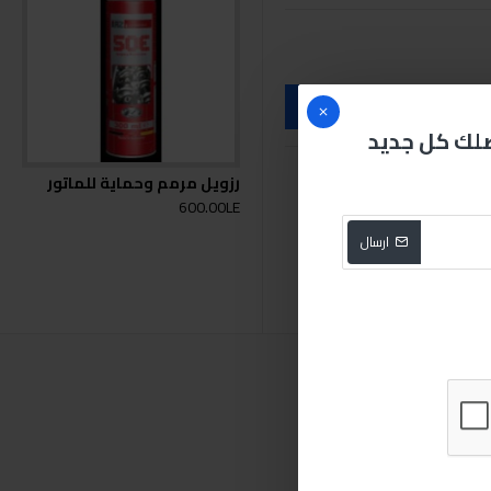
صلك كل جديد
رزويل مرمم وحماية للماتور
600.00LE
ارسال