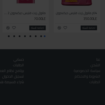
4لتر مانول زيت فتيس ديكسرون
مانول زيت فتيس ديكسرون 2 لتر واحد
70.00LE
350.00LE
اضافة للسلة
اضافة للسلة
عنا
حسابي
الشحن
الطلبات
سياسة الخصوصية
برنامج نظام الع
الشروط والاحكام
تسجيل الدخول
الطلبات
شراء قسيمة هدا