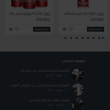
WD-40 مذلل صدأ 200 مل
رزويل RZ10GP مانع مياه الأمطار 100مل
إيزي إكسترا باور لوب
رزويل RZ20E موتور فلاش 300مل
450.00LE
425.00LE
220.00LE
95.00LE
اضافة للسلة
اضافة للسلة
اضافة للسلة
اضافة للسلة
LATEST NEWS
الطريقة الصحيحة لقياس زيت المحرك
٠٧
فبراير
24
الطريقة الصحيحة لقياس زيت الفتيس الاوتوماتيك
٠٧
فبراير
6
كيفية تنظيف الردياتير بالفلاش
٣٠
أبريل
5