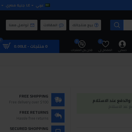
عربي
LE
جنية مصري
بيع منتجاتك
المقالات
تواصل معنا
0
0
0
0 منتجات - 0.00LE
حسابي
المفضل لي
قارن بين المنتجات
FREE SHIPPING
الدفع عند الاستلام
Free delivery over $100
 عند الاستلام
FREE RETURNS
Hassle free returns
SECURED SHOPPING