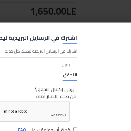
1,650.00LE
اضافة للسلة
اشتري الان
اشترك في الرسايل البريدية لي
REQUEST MORE INFO
اشترك في الرسايل البريدية ليصلك كل جديد
التحقق
Sabry stores
Sabry
Rzoil RZ400
4L
يرجى إكمال التحقق
من صحة الاختبار أدناه
لقد قرأت ووافقت على
FAQ