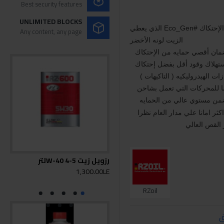
Best security features
UNLIMITED BLOCKS
#Eco_Gen
الذي يعطي
Any content, any page
الزيت لونه الأخضر
مان أقصي حمايه من الإحتكاك
تهلاك وقود أقل بفضل إحتكاك
ت الهيدروليكيه ( التاكيهات )
 للمحركات التي تعمل بشاحن
من مستوي عالي من الحمايه
ثر امانا علي مدار العام نظرا
 القص العالي
رزويل زيت 5-W-40 4لتر
رزويل 
0LE
1,300.00LE
RZoil
ق