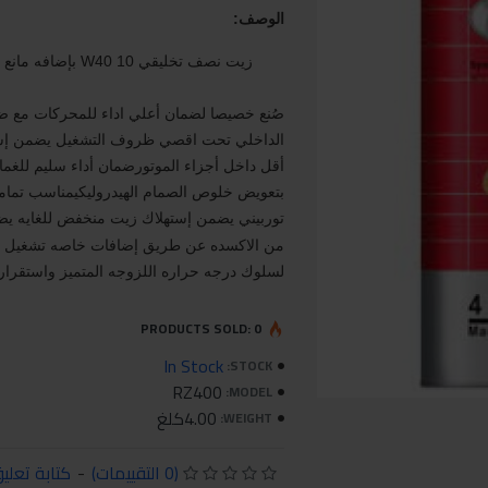
الوصف:
زيت نصف تخليقي 10 W40 بإضافه مانع الإحتكاك
صُنع خصيصا لضمان أعلي اداء للمحركات مع ض
الداخلي تحت اقصي ظروف التشغيل
يضمن إس
أقل داخل أجزاء الموتور
ضمان أداء سليم للغمازا
بتعويض خلوص الصمام الهيدروليكي
مناسب تماما
توربيني
يضمن
إستهلاك زيت منخفض للغايه
يض
من الاكسده عن طريق إضافات خاصه
تشغيل اك
لسلوك درجه حراره اللزوجه المتميز واستقرار
PRODUCTS SOLD: 0
In Stock
STOCK:
RZ400
MODEL:
4.00كلغ
WEIGHT:
(0 التقييمات)
-
كتابة تعلي