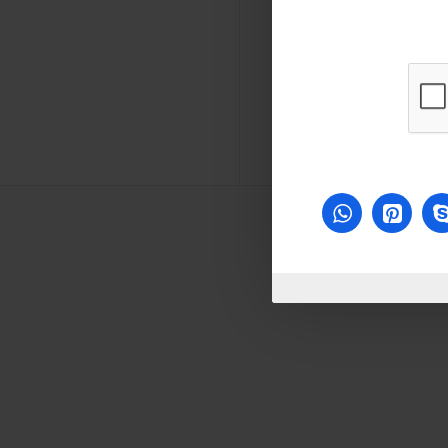
Agent
Aut
4
مل
موزع معتمد