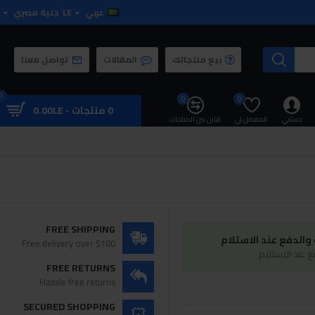
عربي
LE
جنية مصري
بيع منتجاتك
المقالات
تواصل معنا
0
0
0
0 منتجات - 0.00LE
حسابي
المفضل لي
قارن بين المنتجات
FREE SHIPPING
الدفع عند الاستلام
Free delivery over $100
 عند الاستلام
FREE RETURNS
Hassle free returns
SECURED SHOPPING