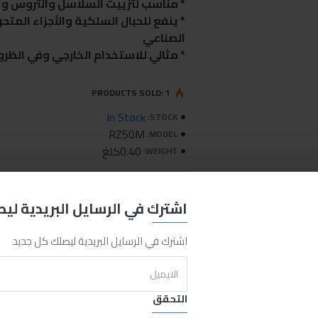
* مناسب لتزييت السلاسل والتروس وال
* ينفع للحبال السلكية والأجزاء المتح
الصناعي
* مثالي للاستخدام الخارجي وفي الظر
PRODUCTS SOLD: 1
In Stock
STOCK:
RZ50M
MODEL:
0.40كلغ
WEIGHT:
(0 التقييمات)
-
كتابة تعلي
اشترك في الرسايل البريدية لي
650.00LE
اشترك في الرسايل البريدية ليصلك كل جديد
اضافة للسلة
اشتري الان
التحقق
REQUEST MORE INFO