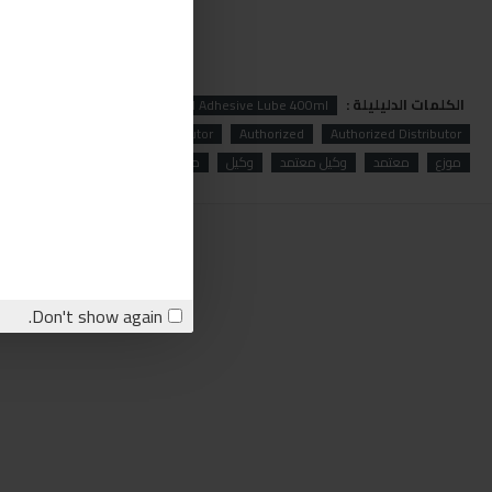
الكلمات الدليليلة :
RZ50M
Rzoil
Rzoil RZ50M Adhesive Lube 400ml
abry Stores
Sabry
Distributor
Authorized
Authorized Distributor
موزع
معتمد
وكيل معتمد
وكيل
معتمد
صبري
صبري ستورز
Don't show again.