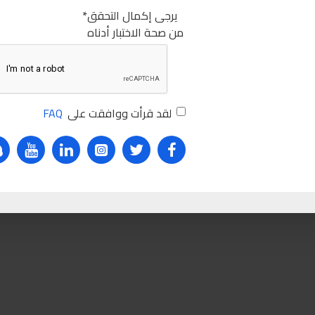
يرجى إكمال التحقق
من صحة الاختبار أدناه
horized
Authorized Agent
ml
400
400ml
Lube
Adhesive
S
رزويل RZ50M شحم اسبراي 400مل
رزويل
RZ50M
شحم
اسبراي
00
لقد قرأت ووافقت على
FAQ