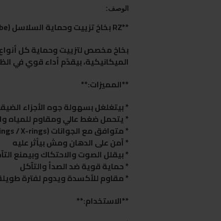
الوصف:
**RZ بخاخ تزييت وحماية السلاسل (Adhesive Lube)**
بخاخ مخصص لتزييت وحماية كل أنواع 
الميكانيكية، بيقدّم أداء قوي في ال
**المميزات:**
* بيتغلغل بسهولة جوه الأجزاء الضيق
* يتحمل ضغط عالي ومقاوم للمياه وا
* متوافق مع الجوانات (O-rings / X-rings) والبلاستيك
* آمن على الدهان ومش بيأثر عليه
* بيقلل الصوت والاحتكاك وبيمنع التآ
* حماية قوية ضد الصدأ والتآكل
* مقاوم للأكسدة ويدوم لفترة طويلة
**الاستخدام:**