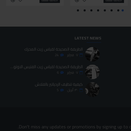
LATEST NEWS
الطريقة الصحيحة لقياس زيت المحرك
٠٧
فبراير
24
الطريقة الصحيحة لقياس زيت الفتيس الاوتوماتيك
٠٧
فبراير
6
كيفية تنظيف الردياتير بالفلاش
٣٠
أبريل
5
Don't miss any updates or promotions by signing up to o