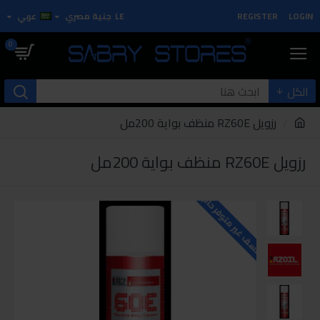
LOGIN
REGISTER
LE
جنية مصري
عربي
0
الكل
رزويل RZ60E منظف بواية 200مل
رزويل RZ60E منظف بواية 200مل
للاسف غير متوفر حاليا