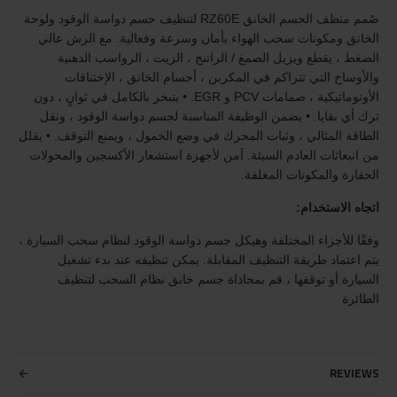
صُمم منظف الجسم الخانق RZ60E لتنظيف جسم دواسة الوقود ولوحة
الخانق ومكونات سحب الهواء بأمان وسرعة وفعالية. مع الرش عالي
الضغط ، يقطع ويزيل الصمغ / الراتنج ، الزيت ، الرواسب الدهنية
والأوساخ التي تتراكم في المكربن ، أجسام الخانق ، الإختناقات
الأوتوماتيكية ، صمامات PCV و EGR. • يتبخر بالكامل في ثوانٍ ، دون
ترك أي بقايا. • يضمن الوظيفة المناسبة لجسم دواسة الوقود ، ونقل
الطاقة المثالي ، وثبات المحرك في وضع الخمول ، ويمنع التوقف. • يقلل
من انبعاثات العادم السيئة. آمن لأجهزة استشعار الأكسجين والمحولات
الحفازة والمكونات المغلفة.
اتجاه الاستخدام:
وفقًا للأجزاء المختلفة وهيكل جسم دواسة الوقود لنظام سحب السيارة ،
يتم اعتماد طريقة التنظيف المقابلة. يمكن تنظيفه عند بدء تشغيل
السيارة أو توقفها ، قم بمحاذاة جسم خانق نظام السحب لتنظيف
الطائرة
REVIEWS