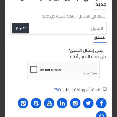
جديد
رزويل زيت 10W-40 4لتر
رزويل منظف دورة الوقود
550.00LE
1,650.00LE
اشترك في الرسايل البريدية ليصلك كل جديد
اضافة للسلة
اضافة للسلة
ارسال
التحقق
يرجى إكمال التحقق
من صحة الاختبار أدناه
لقد قرأت ووافقت على
FAQ