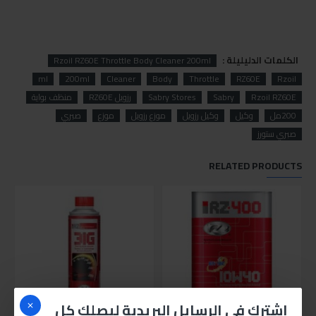
الكلمات الدليليلة :
Rzoil RZ60E Throttle Body Cleaner 200ml
ml
200ml
Cleaner
Body
Throttle
RZ60E
Rzoil
Rzoil RZ60E
Sabry
Sabry Stores
رزويل RZ60E
منظف بواية
200مل
وكيل
وكيل رزويل
موزع رزويل
موزع
صبري
صبري ستورز
RELATED PRODUCTS
اشترك في الرسايل البريدية ليصلك كل