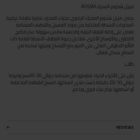
مزيل شحوم المحرك RZ63M
يجعل مزيل شحوم المحرك الرغوي حجرات المحرك شرارة نظيفة، تركيبة
المكونات النشطة المختارة من مواد الغسيل والتنظيف المضافة
تعمل على إذابة البقايا الزيتية والدهنية بنفس سهولة غبار مكابح
القطران والأوساخ الأخرى، تتفاعل رغوة التنظيف النشطة للغاية ذات
التأثير التنظيفي العالي على الفور مع الأوساخ وتزيلها بسرعة من
السطح بشكل فعال.
طلب:
رش على الأجزاء المراد تنظيفها من مسافة حوالي 20-30سم واتركه
حوالي 10-20 دقيقة حسب مدى اتساخها، امسح القطعة المخففة
أو اشطفها ببخار ماء قوي وناعم.
REVIEWS