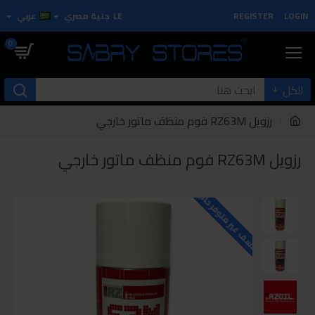
LOGIN
REGISTER
LE
جنية مصري
عربي
0
الكل
رزويل RZ63M فوم منظف ماتور خارجي
رزويل RZ63M فوم منظف ماتور خارجي
للاسف غير متوفر حاليا