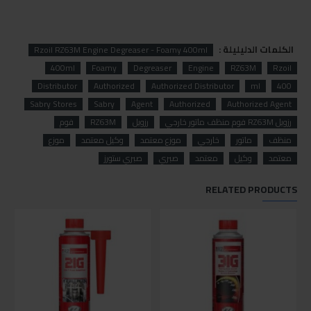
الكلمات الدليليلة :
Rzoil RZ63M Engine Degreaser - Foamy 400ml
400ml
Foamy
Degreaser
Engine
RZ63M
Rzoil
Distributor
Authorized
Authorized Distributor
ml
400
Sabry Stores
Sabry
Agent
Authorized
Authorized Agent
رزويل RZ63M فوم منظف ماتور خارجي
رزويل
RZ63M
فوم
منظف
ماتور
خارجي
موزع معتمد
وكيل معتمد
موزع
معتمد
وكيل
معتمد
صبري
صبري ستورز
RELATED PRODUCTS