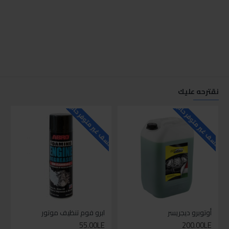
نقترحه عليك
للاسف غير متوفر حاليا
للاسف غير متوفر حاليا
للاسف
أوتوبرو ديجريسر
ابرو فوم تنظيف موتور
55.00LE
200.00LE