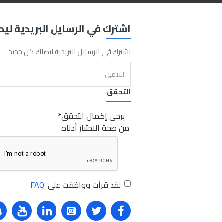
اشترك في الرسايل البريدية لي
00ml
ml
400
Cleaner
Foam
Purpose
Multi
RZ65M
Rz
رزويل
RZ65M
فوم
لتنظيف
داخل
السيارة
صبر
اشترك في الرسايل البريدية ليصلك كل جديد
التحقق
يرجى إكمال التحقق
من صحة الاختبار أدناه
لقد قرأت ووافقت على
FAQ