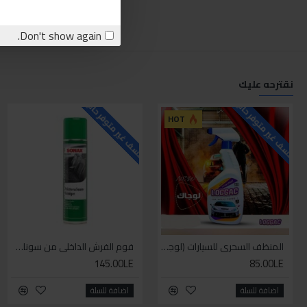
Don't show again.
نقترحه عليك
للاسف غير متوفر حاليا
للاسف غير متوفر حاليا
ل
HOT
المنظف السحري للسيارات (لوجاك)
فوم الفرش الداخلى من سوناكس
145.00LE
85.00LE
اضافة للسلة
اضافة للسلة