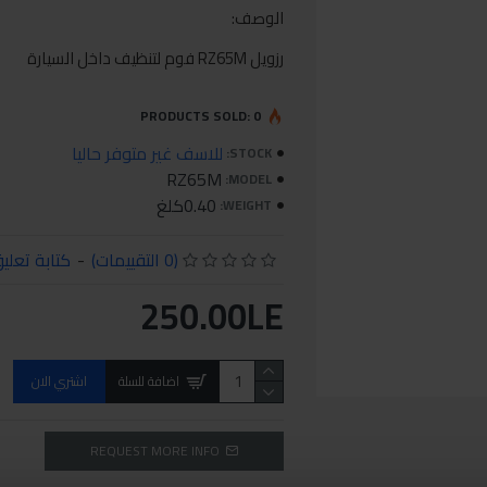
الوصف:
رزويل RZ65M فوم لتنظيف داخل السيارة
PRODUCTS SOLD: 0
للاسف غير متوفر حاليا
STOCK:
RZ65M
MODEL:
0.40كلغ
WEIGHT:
(0 التقييمات)
-
كتابة تعلي
250.00LE
اضافة للسلة
اشتري الان
REQUEST MORE INFO