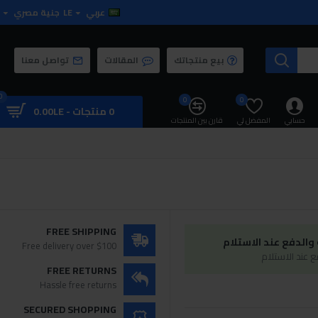
عربي
LE
جنية مصري
بيع منتجاتك
المقالات
تواصل معنا
0
0
0
0 منتجات - 0.00LE
حسابي
المفضل لي
قارن بين المنتجات
FREE SHIPPING
الدفع عند الاستلام
Free delivery over $100
 عند الاستلام
FREE RETURNS
Hassle free returns
SECURED SHOPPING