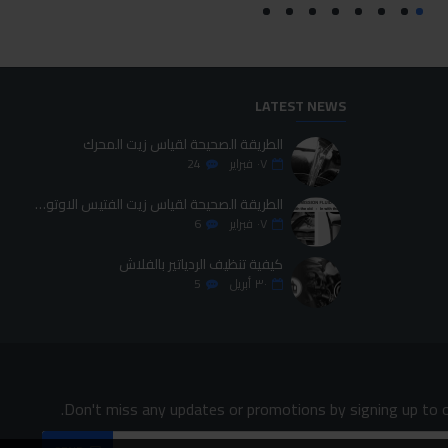
LATEST NEWS
الطريقة الصحيحة لقياس زيت المحرك
٠٧
فبراير
24
الطريقة الصحيحة لقياس زيت الفتيس الاوتوماتيك
٠٧
فبراير
6
كيفية تنظيف الردياتير بالفلاش
٣٠
أبريل
5
Don't miss any updates or promotions by signing up to o