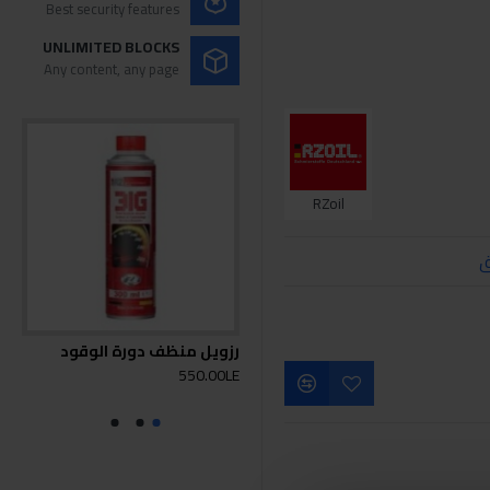
Best security features
UNLIMITED BLOCKS
Any content, any page
RZoil
ق
رزويل منظف دورة الوقود
البنزين 
550.00LE
0LE