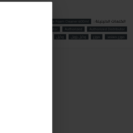
الكلمات الدليليلة :
oil
Rzoil RZ65M Multi-Purpose Foam Cleaner 400ml
Authorized Distributor
Authorized
Distributor
رزويل Rzoil RZ65Mفوم لتنظيف داخل السيارة
موزع معتمد
موزع
وكيل رزويل
وكيل