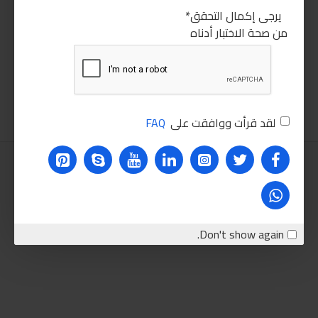
يرجى إكمال التحقق
من صحة الاختبار أدناه
ساموراي لتلميع السيارات 1لتر
فرشة دقن للشنيور
35.00LE
450.00LE
اضافة للسلة
اضافة للسلة
لقد قرأت ووافقت على
FAQ
Don't show again.