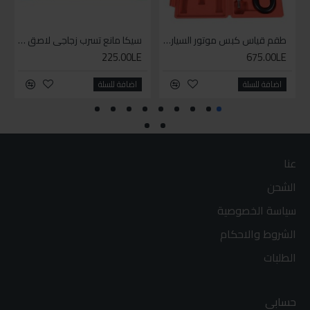
طقم قياس كبس موتور السياره 3 ق
سيكا مانع تسرب زجاجي لاصق اسود 600 مل
225.00LE
675.00LE
اضافة للسلة
اضافة للسلة
عنا
الشحن
سياسة الخصوصية
الشروط والاحكام
الطلبات
حسابي