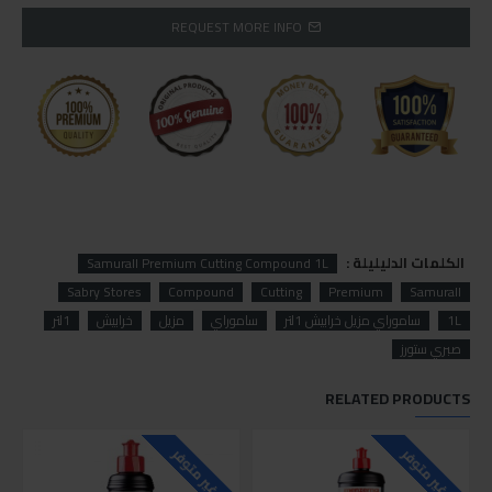
REQUEST MORE INFO
الكلمات الدليليلة :
Samurall Premium Cutting Compound 1L
Sabry Stores
Compound
Cutting
Premium
Samurall
1L
ساموراي مزيل خرابيش 1لتر
ساموراي
مزيل
خرابيش
1لتر
صبري ستورز
RELATED PRODUCTS
غير متوفر
غير متوفر