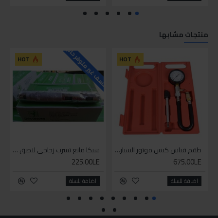
منتجات مشابها
للاسف غير متوفر حاليا
HOT
HOT
طقم قياس كبس موتور السياره 3 ق
سيكا مانع تسرب زجاجي لاصق اسود 600 مل
225.00LE
675.00LE
اضافة للسلة
اضافة للسلة