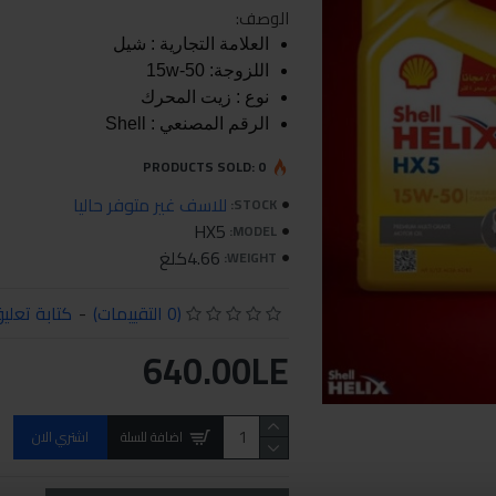
الوصف:
العلامة التجارية : شيل
اللزوجة: 15w-50
نوع : زيت المحرك
الرقم المصنعي : Shell
PRODUCTS SOLD: 0
للاسف غير متوفر حاليا
STOCK:
HX5
MODEL:
4.66كلغ
WEIGHT:
(0 التقييمات)
-
كتابة تعلي
640.00LE
اضافة للسلة
اشتري الان