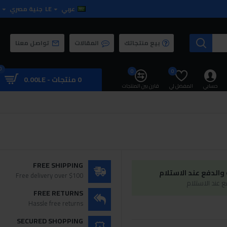
عربي
LE
جنية مصري
بيع منتجاتك
المقالات
تواصل معنا
0
0
0
0 منتجات - 0.00LE
حسابي
المفضل لي
قارن بين المنتجات
FREE SHIPPING
الدفع عند الاستلام
Free delivery over $100
 عند الاستلام
FREE RETURNS
Hassle free returns
SECURED SHOPPING