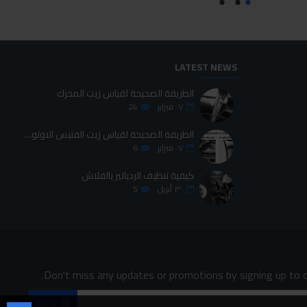
LATEST NEWS
الطريقة الصحيحة لقياس زيت المحرك
٠٧
فبراير
24
الطريقة الصحيحة لقياس زيت الفتيس الاوتوماتيك
٠٧
فبراير
6
كيفية تنظيف الردياتير بالفلاش
٣٠
أبريل
5
Don't miss any updates or promotions by signing up to o
SEND