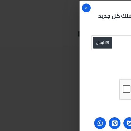
صلك كل جديد
محرك
5
لتر
صبري ستورز
ارسال