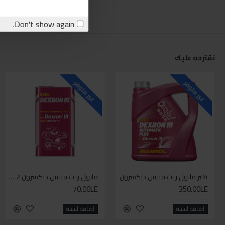
Don't show again.
نقترحه عليك
غير متوفر
غير متوفر
4لتر مانول زيت فتيس ديكسرون
مانول زيت فتيس ديكسرون 2 لتر واحد
70.00LE
350.00LE
اضافة للسلة
اضافة للسلة