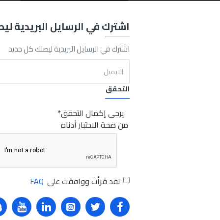
REQUEST MORE INFO
اشترك في الرسايل البريدية لي
اشترك في الرسايل البريدية ليصلك كل جديد
O
HX5
5
Liters
Sabry Stores
شيل زيت محرك 5لتر
شيل
زيت
التحقق
يرجى إكمال التحقق
من صحة الاختبار أدناه
لقد قرأت ووافقت على
FAQ