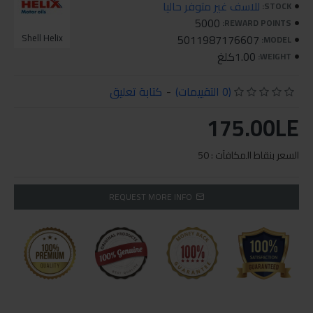
للاسف غير متوفر حاليا
STOCK:
5000
REWARD POINTS:
Shell Helix
5011987176607
MODEL:
1.00كلغ
WEIGHT:
(0 التقييمات)
-
كتابة تعليق
175.00LE
السعر بنقاط المكافآت : 50
REQUEST MORE INFO