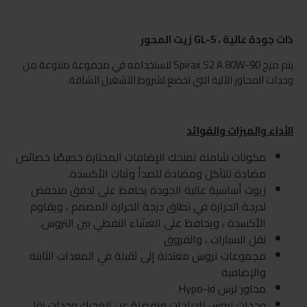
ذات جودة عالية ، GL-5 زيت المحور
يتم مزج Spirax S2 A 80W-90 لاستخدامه في مجموعة متنوعة من
وحدات المحاور الآلية التي تخضع لشروط التشغيل الشاقة.
الأداء والميزات والفوائد
مكونات شاملة تمنحك الإضافات المختارة خصيصًا خصائص
مضادة للتآكل ومضادة للصدأ وثبات الأكسدة.
زيوت أساسية عالية الجودة يحافظ على تدفق منخفض
لدرجة الحرارة في نطاق درجة الحرارة المصمم ، ويقاوم
الأكسدة ، ويحافظ على الغشاء النفطي بين التروس.
نقل السيارات ، والفروق
مجموعات تروس معتدلة إلى ثقيلة في المعدات الثابتة
والإضافية
محاور ترس Hypo-id
وحدات تروس للدراجات منفصلة عن المحرك وحدات نقل