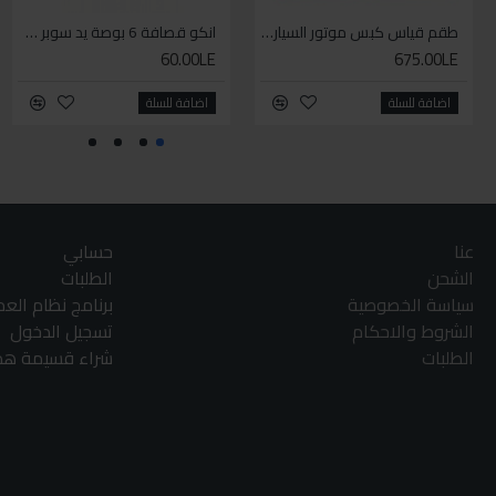
طقم قياس كبس موتور السياره 3 ق
انكو قصافة 6 بوصة يد سوبر وان
60.00LE
675.00LE
اضافة للسلة
اضافة للسلة
عنا
حسابي
الشحن
الطلبات
سياسة الخصوصية
برنامج نظام الع
الشروط والاحكام
تسجيل الدخول
الطلبات
شراء قسيمة هدا