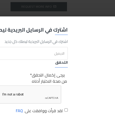
REQUEST MORE INFO
اشترك في الرسايل البريدية لي
Sealant
600
ml
سيكا مانع تسرب زجاجي لاصق اسود 600 مل
سيكا
اشترك في الرسايل البريدية ليصلك كل جديد
التحقق
يرجى إكمال التحقق
من صحة الاختبار أدناه
لقد قرأت ووافقت على
FAQ