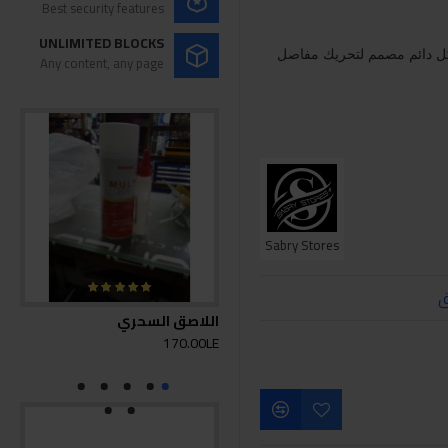
Best security features
UNLIMITED BLOCKS
كل دائم مصمم لتحريك مفاصل
Any content, any page
Sabry Stores
ق
اللاصق السحري
بكرة
0LE
170.00LE