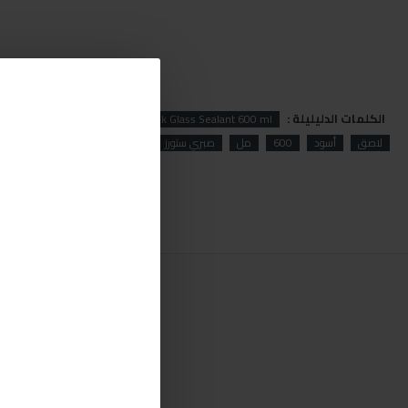
الكلمات الدليليلة :
Glass
Black
Silverflex Black Glass Sealant 600 ml
لاصق
أسود
600
مل
صبري ستورز