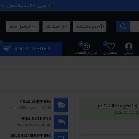
عربي
LE
جنية مصري
بيع منتجاتك
المقالات
تواصل معنا
0
0
0
0 منتجات - 0.00LE
حسابي
المفضل لي
قارن بين المنتجات
FREE SHIPPING
الدفع عند الاستلام
Free delivery over $100
 عند الاستلام
FREE RETURNS
Hassle free returns
SECURED SHOPPING