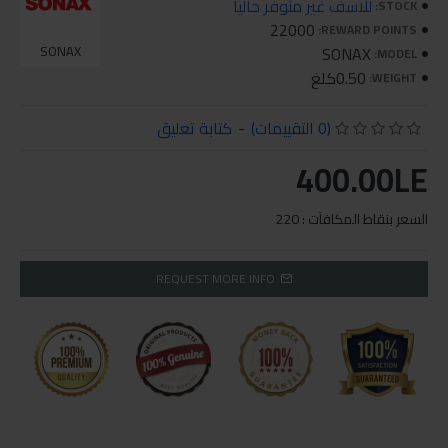
للاسف غير متوفر حاليا
STOCK:
22000
REWARD POINTS:
SONAX
SONAX
MODEL:
0.50كلغ
WEIGHT:
(0 التقييمات)
-
كتابة تعليق
400.00LE
السعر بنقاط المكافآت : 220
REQUEST MORE INFO