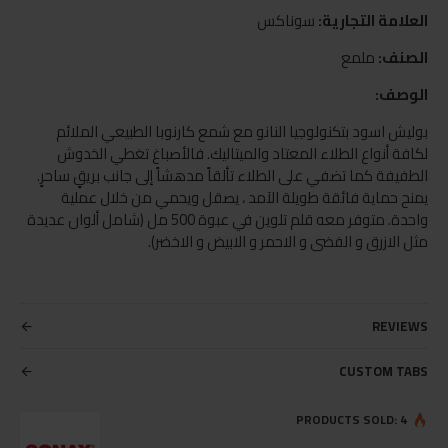
العلامة التجارية:
سوناكس
الصنف:
ملمع
الوصف:
بوليش اسود بتكنولوجيا النانو مع شمع كارنوبا الطبيعي الملائم
لكافة أنواع الطلاء المعتاد والميتاليك. فالأصباغ تغطي الخدوش
الطفيفة كما تضفي على الطلاء تألقاً مدهشاً إلى جانب بريقٍ ساحرٍ.
يمنح حماية فائقة طويلة الآمد ، يصقل ويحمي من خلال عملية
واحدة. متوفر معه قلم تلوين في عبوة 500 مل (شامل ألوان عديدة
مثل الازرق و الفضى و الاحمر و الابيض و الاخضر).
REVIEWS
CUSTOM TABS
PRODUCTS SOLD: 4