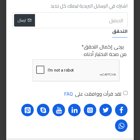
اشترك في الرسايل البريدية ليصلك كل جديد
اضافة للسلة
اضافة للسلة
ارسال
PEOPLE ALSO BOUGHT
التحقق
للاسف غير متوفر حاليا
للاسف غير متوفر حاليا
للاسف
HOT
HOT
يرجى إكمال التحقق
من صحة الاختبار أدناه
لقد قرأت ووافقت على
FAQ
ابرو بوليش فوانيس
فوطة ابرو مايكروفايبر
30.00LE
60.00LE
اضافة للسلة
اضافة للسلة