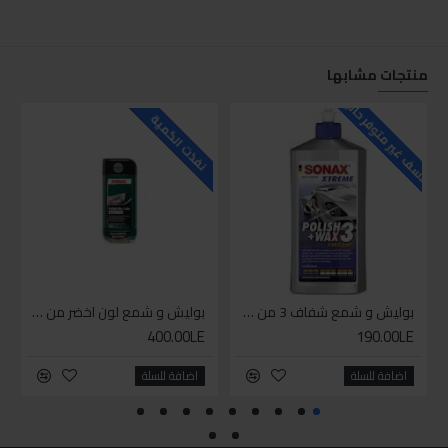
منتجات مشابها
للاسف غير متوفر حاليا
للاسف
نفذت الكمية
بوليش و شمع شفاف 3 من سوناكس
بوليش و شمع لون اخضر من سوناكس
400.00LE
190.00LE
اضافة للسلة
اضافة للسلة