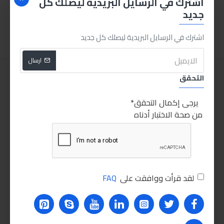
اشترك في الرسايل البريدية ليصلك كل
جديد
الكلمات الدليليلة :
مزيل البقع من سوناكس
مزيل
سوناكس
سونكس
البقع
بقع
الاوساخ
sonax
remove
remover
اشترك في الرسايل البريدية ليصلك كل جديد
dirty
Remover
Stain
Sonax
ارسال
التحقق
يرجى إكمال التحقق
من صحة الاختبار أدناه
لقد قرأت ووافقت على
FAQ