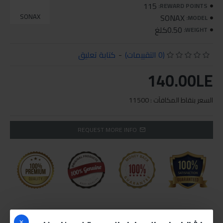
115
REWARD POINTS:
SONAX
SONAX
MODEL:
0.50كلغ
WEIGHT:
(0 التقييمات)
-
كتابة تعليق
140.00LE
السعر بنقاط المكافآت : 11500
REQUEST MORE INFO