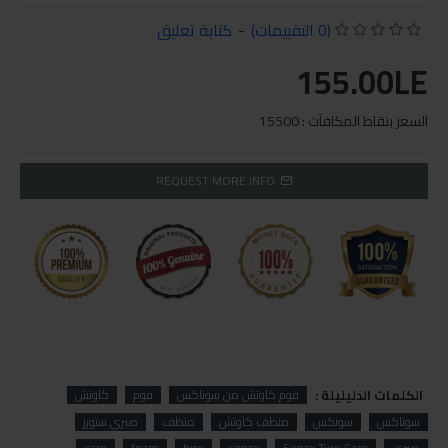
(0 التقييمات)
-
كتابة تعليق
155.00LE
السعر بنقاط المكافآت : 15500
REQUEST MORE INFO
الكلمات الدليليلة :
فوم كاوتش من سوناكس
فوم
كاوتش
سوناكس
سونكس
منظف كاوتش
منظف
صبري ستورز
صبري
Sonax Tyre Care
sonax
tyre
foam
care