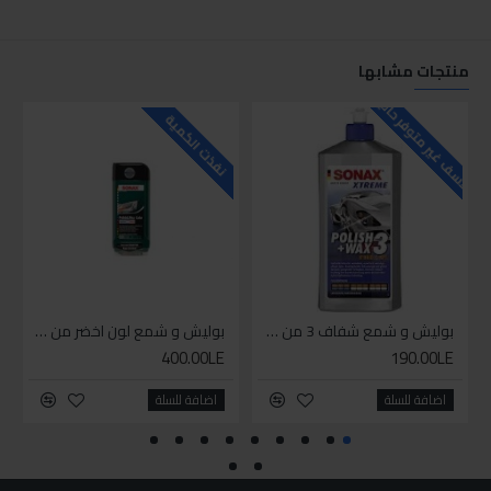
منتجات مشابها
للاسف غير متوفر حاليا
للاسف
نفذت الكمية
بوليش و شمع شفاف 3 من سوناكس
بوليش و شمع لون اخضر من سوناكس
400.00LE
190.00LE
اضافة للسلة
اضافة للسلة