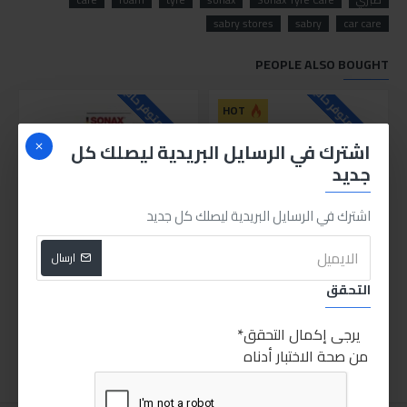
sabry stores
sabry
car care
PEOPLE ALSO BOUGHT
للاسف غير متوفر حاليا
للاسف غير متوفر حاليا
للاسف
HOT
اشترك في الرسايل البريدية ليصلك كل
جديد
اشترك في الرسايل البريدية ليصلك كل جديد
ارسال
فوطة ابرو مايكروفايبر
منظف الجنوط الاكستريم من سوناكس
التحقق
170.00LE
30.00LE
يرجى إكمال التحقق
اضافة للسلة
اضافة للسلة
من صحة الاختبار أدناه