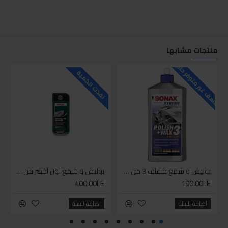
منتجات مشابها
للاسف غير متوفر حاليا
للاسف
نفذت الكمية
بوليش و شمع شفاف 3 من سوناكس
بوليش و شمع لون اخضر من سوناكس
400.00LE
190.00LE
اضافة للسلة
اضافة للسلة