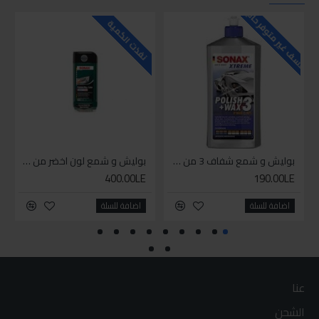
للاسف غير متوفر حاليا
للاسف
نفذت الكمية
بوليش و شمع شفاف 3 من سوناكس
بوليش و شمع لون اخضر من سوناكس
400.00LE
190.00LE
اضافة للسلة
اضافة للسلة
عنا
الشحن