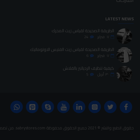
LATEST NEWS
الطريقة الصحيحة لقياس زيت المحرك
٠٧
فبراير
24
الطريقة الصحيحة لقياس زيت الفتيس الاوتوماتيك
٠٧
فبراير
6
كيفية تنظيف الردياتير بالفلاش
٣٠
أبريل
5
حقوق الطبع والنشر © 2021 جميع الحقوق محفوظة sabrystores.com. من تصميم-