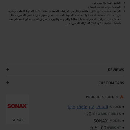
العلامة التجارية: سوناكس
الصنف: ادوات تنظيف السيارة
الوصف: مُنظف خاص فائق الفاعلية وخالٍ من المركبات الحمضية، ملائمًا لكافة الجنوط الصلب أو غيرها
من السبائك المعدنية الخفيفة ولا يستخدم للجنوط المطلية . يتميز بسهولة إزالة اسوأ القاذورات مثل
مخلفات تيل الفرامل المحترقة، بقايا المطاط والزيوت، وقاذورات الطريق الأخرى يمكن استخدام معة
wheel rim brush كود 417541 لازالة القاذورات ...
REVIEWS
CUSTOM TABS
PRODUCTS SOLD: 1
للاسف غير متوفر حاليا
STOCK:
170
REWARD POINTS:
SONAX
SONAX
MODEL:
1.00كلغ
WEIGHT: