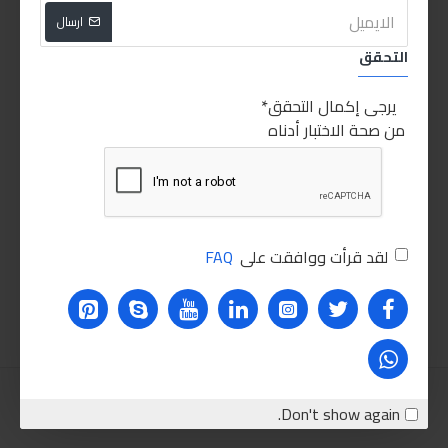
ارسال
للاسف غير متوفر حاليا
للاسف
HOT
غير متوفر
التحقق
يرجى إكمال التحقق
من صحة الاختبار أدناه
توتال كوريك تمساح 2طن
فوطة ابرو مايكروفايبر
30.00LE
2,150.00LE
لقد قرأت ووافقت على
FAQ
اضافة للسلة
اضافة للسلة
Don't show again.