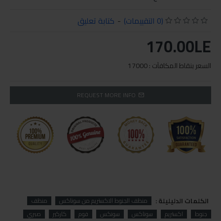
(0 التقييمات)
-
كتابة تعليق
170.00LE
السعر بنقاط المكافآت : 17000
REQUEST MORE INFO
الكلمات الدليليلة :
منظف الجنوط الاكستريم من سوناكس
منظف
جنوط
اكستريم
سوناكس
سونكس
فوم
كاركير
صبري