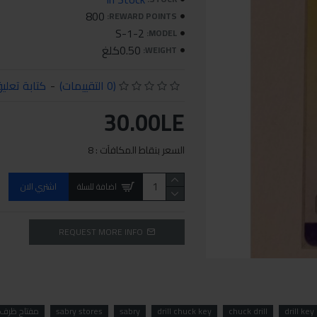
800
REWARD POINTS:
S-1-2
MODEL:
0.50كلغ
WEIGHT:
(0 التقييمات)
-
كتابة تعلي
30.00LE
السعر بنقاط المكافآت : 8
اضافة للسلة
اشتري الان
REQUEST MORE INFO
drill key
chuck drill
drill chuck key
sabry
sabry stores
مفتاح ظرف شني