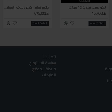
انكو مفك بطارية 12 فولت
توتال مسدس رش مياه 9 أشكال
طقم قياس كبس موتور السياره 3 ق
675.00LE
175.00LE
460.00LE
اضافة للسلة
اضافة للسلة
اضافة للسلة
اتصل بنا
سياسة الاسترجاع
مولة
خريطة الموقع
الماركات
يا