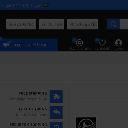
عربي
LE
جنية مصري
بيع منتجاتك
المقالات
تواصل معنا
0
0
0
0 منتجات - 0.00LE
حسابي
المفضل لي
قارن بين المنتجات
FREE SHIPPING
Free delivery over $100
FREE RETURNS
Hassle free returns
SECURED SHOPPING