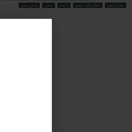
مفتاح شنيور
مفتاح ظرف شنيور
13مم
صبري
صبري ستورز