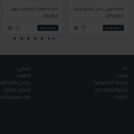
طقم قياس كبس موتور السياره 3 ق
انكو قصافة 6 بوصة يد سوبر وان
60.00LE
675.00LE
اضافة للسلة
اضافة للسلة
عنا
حسابي
الشحن
الطلبات
سياسة الخصوصية
برنامج نظام الع
الشروط والاحكام
تسجيل الدخول
الطلبات
شراء قسيمة هدا