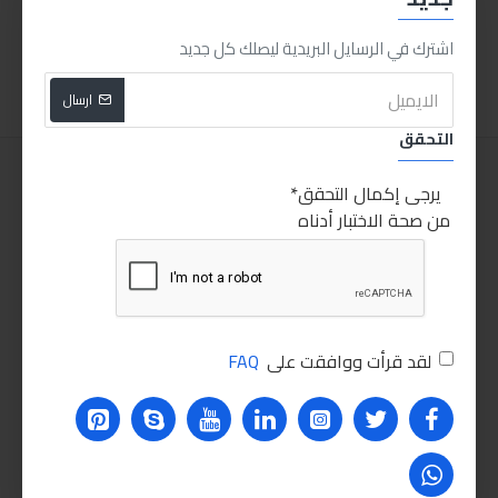
675.00LE
65.00LE
اشترك في الرسايل البريدية ليصلك كل جديد
اضافة للسلة
اضافة للسلة
ارسال
التحقق
يرجى إكمال التحقق
من صحة الاختبار أدناه
لقد قرأت ووافقت على
FAQ