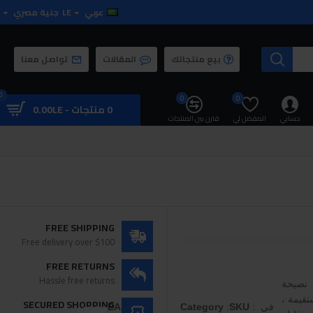
عربي
LE
جنية مصري
بيع منتجاتك
المقالات
تواصل معنا
0
0
0
0 منتجات - 0.00LE
حسابي
المفضل لي
قارن بين المنتجات
FREE SHIPPING
Free delivery over $100
FREE RETURNS
Hassle free returns
نصيحة
قيمة ،
SECURED SHOPPING
في
:
SKU
:
Category
:
EAN