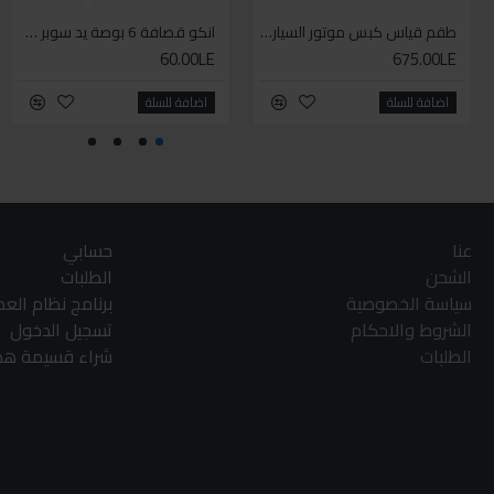
طقم قياس كبس موتور السياره 3 ق
انكو قصافة 6 بوصة يد سوبر وان
60.00LE
675.00LE
اضافة للسلة
اضافة للسلة
عنا
حسابي
الشحن
الطلبات
سياسة الخصوصية
برنامج نظام الع
الشروط والاحكام
تسجيل الدخول
الطلبات
شراء قسيمة هدا