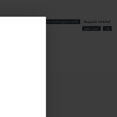
الكلمات الدليليلة :
lectric
TOTAL
TOTAL Electric Soldering Iron 40W
وات
صبري ستورز