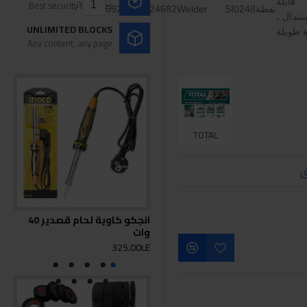
قابلة
Best security features
نفطة
SI0248
Welder
6925582124682
ستبدال ،
UNLIMITED BLOCKS
ة طويلة
Any content, any page
TOTAL
ق
انجكو كاوية لحام قصدير 40
توت
وات
650وا
0LE
325.00LE