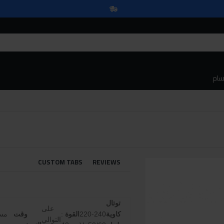
سام
CUSTOM TABS
REVIEWS
توتال
على
كاوية
220-240
القوة
:
وقت
مست
التوالي