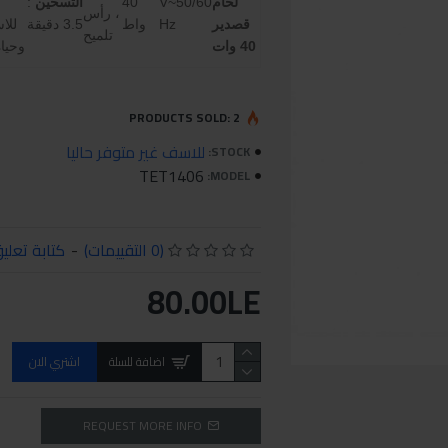
لحام
V~50/60
40
التسخين
:
، رأس
قصدير
Hz
واط
3.5 دقيقة
للا
تلميح
40 وات
وحيا
PRODUCTS SOLD: 2
للاسف غير متوفر حاليا
STOCK:
TET1406
MODEL:
(0 التقييمات)
-
كتابة تعلي
80.00LE
اضافة للسلة
اشتري الان
REQUEST MORE INFO