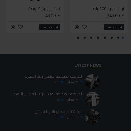
توتال بلاور 400وات
سيليكون متعدد الاستخدام
توتال بنز بوز 6 بوصة
طقم حل كلبسات بشنطه قماش ١٩ قطعه للخدمات الشاقه
45.00LE
700.00LE
245.00LE
70.00LE
اضافة للسلة
اضافة للسلة
اضافة للسلة
اضافة للسلة
LATEST NEWS
الطريقة الصحيحة لقياس زيت المحرك
٠٧
فبراير
24
الطريقة الصحيحة لقياس زيت الفتيس الاوتوماتيك
٠٧
فبراير
6
كيفية تنظيف الردياتير بالفلاش
٣٠
أبريل
5