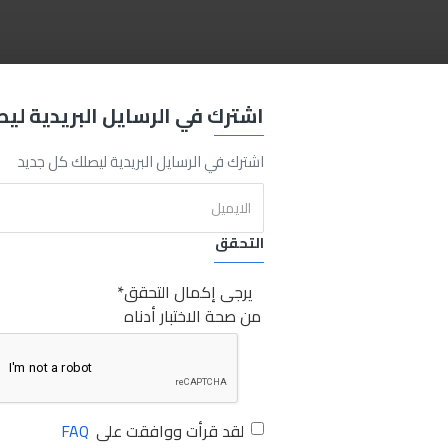
E
Soldering
Iron
40
w
Sabry Stores
توتال كاوية لحام 40وات
اشترك في الرسايل البريدية لي
اشترك في الرسايل البريدية ليصلك كل جديد
التحقق
يرجى إكمال التحقق
من صحة الاختبار أدناه
لقد قرأت ووافقت على
FAQ