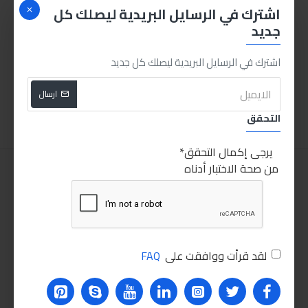
اشترك في الرسايل البريدية ليصلك كل
جديد
انجكو طقم لقم و رؤوس مفك 18 قطعة HKSDB0188
مفك تست للسيارة
اشترك في الرسايل البريدية ليصلك كل جديد
160.00LE
110.00LE
ارسال
اضافة للسلة
اضافة للسلة
التحقق
يرجى إكمال التحقق
من صحة الاختبار أدناه
لقد قرأت ووافقت على
FAQ