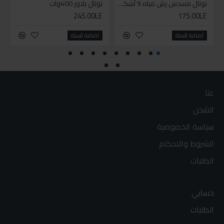
توتال مسدس رش مياه 9 أشكال
توتال بلاور 400وات
245.00LE
175.00LE
اضافة للسلة
اضافة للسلة
عنا
الشحن
سياسة الخصوصية
الشروط والاحكام
الطلبات
حسابي
الطلبات