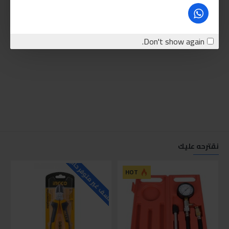
Don't show again.
نقترحه عليك
للاسف غير متوفر حاليا
للاسف
HOT