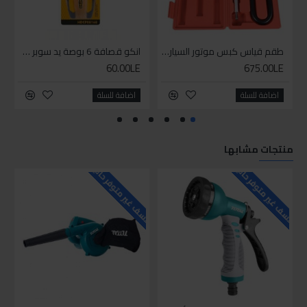
طقم قياس كبس موتور السياره 3 ق
انكو قصافة 6 بوصة يد سوبر وان
60.00LE
675.00LE
اضافة للسلة
اضافة للسلة
منتجات مشابها
للاسف غير متوفر حاليا
للاسف غير متوفر حاليا
للاسف