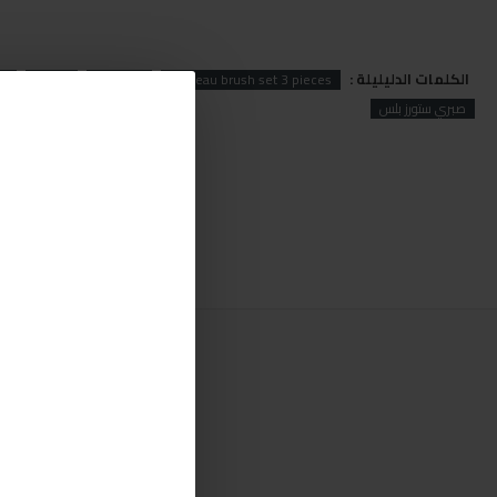
الكلمات الدليليلة :
et
brush
Tableau
Tableau brush set 3 pieces
صبري ستورز بلس