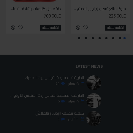
سيليكون متعدد الاستخدام
سيكا مانع تسرب زجاجي لاصق اسود 600 مل
طقم حل كلبسات بشنطه قماش ١٩ قطعه للخدمات الشاقه
طقم حل كلبسات بشنطه قماش ١٩ قطعه للخدمات الشاقه
700.00LE
700.00LE
225.00LE
70.00LE
اضافة للسلة
اضافة للسلة
اضافة للسلة
اضافة للسلة
LATEST NEWS
الطريقة الصحيحة لقياس زيت المحرك
٠٧
فبراير
24
الطريقة الصحيحة لقياس زيت الفتيس الاوتوماتيك
٠٧
فبراير
6
كيفية تنظيف الردياتير بالفلاش
٣٠
أبريل
5