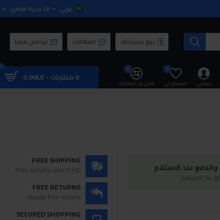
عربي
LE
جنية مصري
بيع منتجاتك
المقالات
تواصل معنا
0
0
0
0 منتجات - 0.00LE
حسابي
المفضل لي
قارن بين المنتجات
FREE SHIPPING
الدفع عند الاستلام
Free delivery over $100
 عند الاستلام
FREE RETURNS
Hassle free returns
SECURED SHOPPING