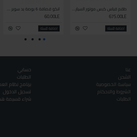
طقم قياس كبس موتور السياره 3 ق
انكو قصافة 6 بوصة يد سوبر وان
60.00LE
675.00LE
اضافة للسلة
اضافة للسلة
عنا
حسابي
الشحن
الطلبات
سياسة الخصوصية
برنامج نظام الع
الشروط والاحكام
تسجيل الدخول
الطلبات
شراء قسيمة هدا