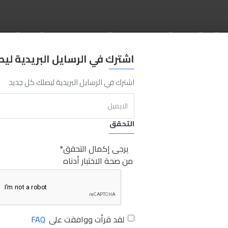
s
3
pieces
Sabry Stores Plus
طقم فرش تابلوه 3قطع
طقم
فرش
اشترك في الرسايل البريدية لي
اشترك في الرسايل البريدية ليصلك كل جديد
التحقق
يرجى إكمال التحقق
من صحة الاختبار أدناه
لقد قرأت ووافقت على
FAQ