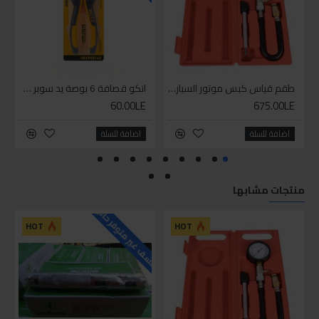
طقم قياس كبس موتور السياره 3 ق
انكو قصافة 6 بوصة يد سوبر وان
60.00LE
675.00LE
اضافة للسلة
اضافة للسلة
منتجات مشابها
للاسف غير متوفر حاليا
HOT
HOT