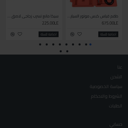
طقم قياس كبس موتور السياره 3 ق
سيكا مانع تسرب زجاجي لاصق اسود 600 مل
225.00LE
675.00LE
اضافة للسلة
اضافة للسلة
عنا
الشحن
سياسة الخصوصية
الشروط والاحكام
الطلبات
حسابي