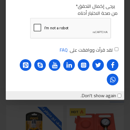
يرجى إكمال التحقق
من صحة الاختبار أدناه
لقد قرأت ووافقت على
FAQ
Don't show again.
نقترحه عليك
للاسف غير متوفر حاليا
للاسف
HOT