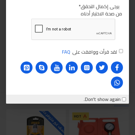
يرجى إكمال التحقق
من صحة الاختبار أدناه
لقد قرأت ووافقت على
FAQ
Don't show again.
نقترحه عليك
للاسف غير متوفر حاليا
للاسف
HOT