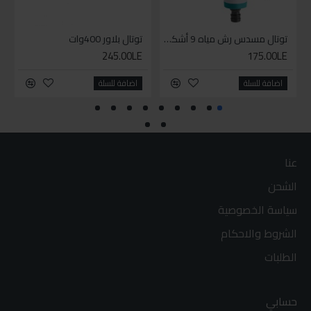
توتال مسدس رش مياه 9 أشكال
توتال بلاور 400وات
245.00LE
175.00LE
اضافة للسلة
اضافة للسلة
عنا
الشحن
سياسة الخصوصية
الشروط والاحكام
الطلبات
حسابي