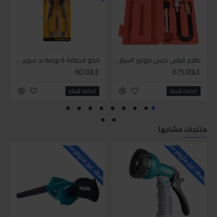
طقم قياس كبس موتور السياره 3 ق
انكو قصافة 6 بوصة يد سوبر وان
60.00LE
675.00LE
اضافة للسلة
اضافة للسلة
منتجات مشابها
للاسف غير متوفر حاليا
للاسف غير متوفر حاليا
للاسف