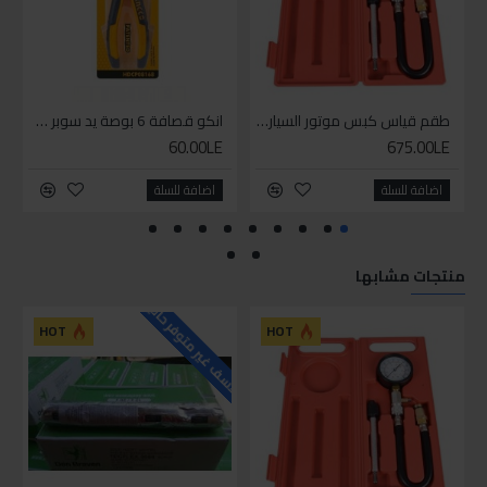
طقم قياس كبس موتور السياره 3 ق
انكو قصافة 6 بوصة يد سوبر وان
60.00LE
675.00LE
اضافة للسلة
اضافة للسلة
منتجات مشابها
للاسف غير متوفر حاليا
HOT
HOT