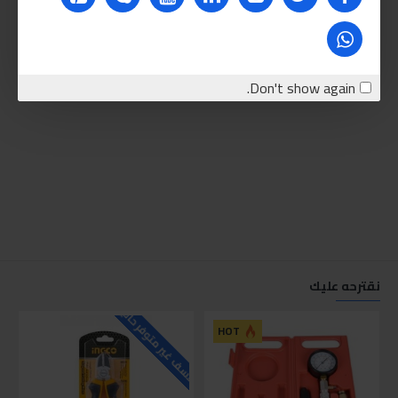
Don't show again.
نقترحه عليك
للاسف غير متوفر حاليا
للاسف
HOT