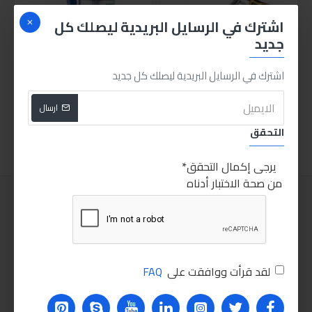
اشترك في الرسايل البريدية ليصلك كل
جديد
اشترك في الرسايل البريدية ليصلك كل جديد
انجكو صليبة ربط عجل للسيارات HRCW40231
منظف الرشاشات ليكوي مولي - 300مل
280.00LE
210.00LE
ارسال
اضافة للسلة
اضافة للسلة
التحقق
يرجى إكمال التحقق
من صحة الاختبار أدناه
لقد قرأت ووافقت على
FAQ