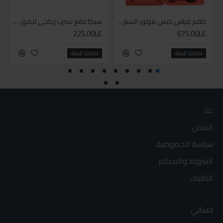
طقم قياس كبس موتور السياره 3 ق
سيكا مانع تسرب زجاجي لاصق اسود 600 مل
225.00LE
675.00LE
اضافة للسلة
اضافة للسلة
عنا
الشحن
سياسة الخصوصية
الشروط والاحكام
الطلبات
حسابي