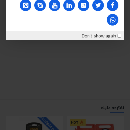
Don't show again.
نقترحه عليك
للاسف غير متوفر حاليا
للاسف
HOT