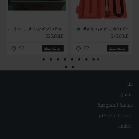
طقم قياس كبس موتور السياره 3 ق
سيكا مانع تسرب زجاجي لاصق اسود 600 مل
225.00LE
675.00LE
اضافة للسلة
اضافة للسلة
عنا
الشحن
سياسة الخصوصية
الشروط والاحكام
الطلبات