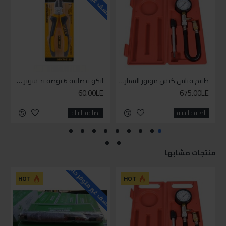
طقم قياس كبس موتور السياره 3 ق
انكو قصافة 6 بوصة يد سوبر وان
60.00LE
675.00LE
اضافة للسلة
اضافة للسلة
منتجات مشابها
للاسف غير متوفر حاليا
HOT
HOT