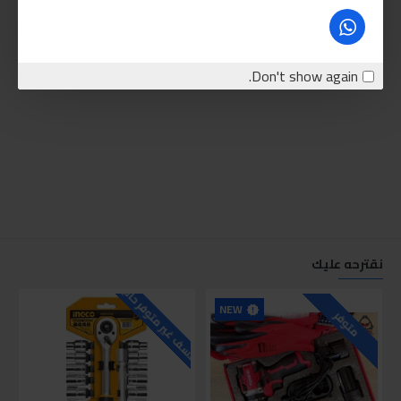
Don't show again.
نقترحه عليك
للاسف غير متوفر حاليا
للاسف
NEW
متوفر