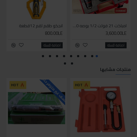
امباكت 21 فولت 1/2 بوصه 550 نيوتن من دورميري
انجكو طقم لقم 12قطعة
800.00LE
3,600.00LE
اضافة للسلة
اضافة للسلة
منتجات مشابها
للاسف غير متوفر حاليا
HOT
HOT