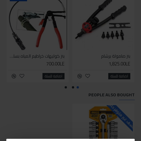
بنز صامولة برشام
بنز كوليهات خراطيم المياه بسلك مرن
700.00LE
1,825.00LE
اضافة للسلة
اضافة للسلة
PEOPLE ALSO BOUGHT
للاسف غير متوفر حاليا