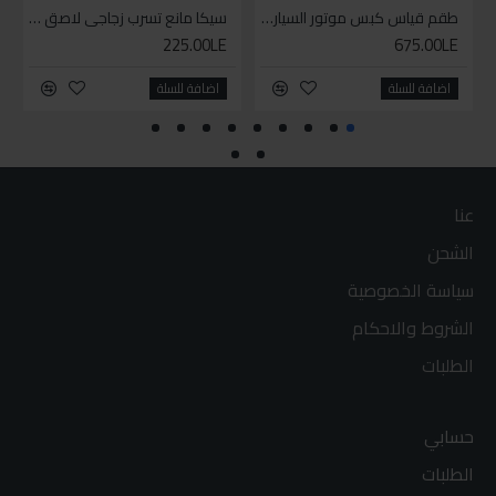
طقم قياس كبس موتور السياره 3 ق
سيكا مانع تسرب زجاجي لاصق اسود 600 مل
225.00LE
675.00LE
اضافة للسلة
اضافة للسلة
عنا
الشحن
سياسة الخصوصية
الشروط والاحكام
الطلبات
حسابي
الطلبات