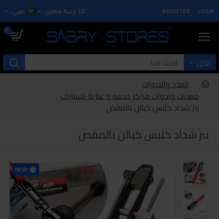
LOGIN
REGISTER
LE
جنية مصري
عربي
0
الكل
العدد والادوات
معدات وادوات مراكز خدمه و عناية السيارات
بنز شداد كلبس كبالن بالمقص
بنز شداد كلبس كبالن بالمقص
NEW