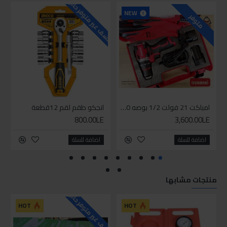
للاسف غير متوفر حاليا
للاسف
NEW
متوفر
امباكت 21 فولت 1/2 بوصه 550 نيوتن من دورميري
انجكو طقم لقم 12قطعة
800.00LE
3,600.00LE
اضافة للسلة
اضافة للسلة
منتجات مشابها
للاسف غير متوفر حاليا
HOT
HOT