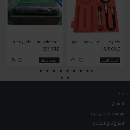
طقم قياس كبس موتور السياره 3 ق
سيكا مانع تسرب زجاجي لاصق اسود 600 مل
225.00LE
675.00LE
اضافة للسلة
اضافة للسلة
عنا
الشحن
سياسة الخصوصية
الشروط والاحكام