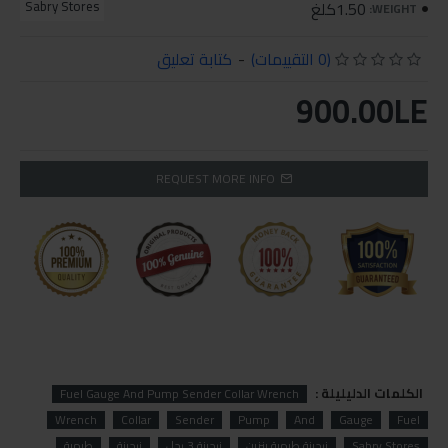
1.50كلغ
Sabry Stores
WEIGHT:
(0 التقييمات)
-
كتابة تعليق
900.00LE
REQUEST MORE INFO
الكلمات الدليليلة :
Fuel Gauge And Pump Sender Collar Wrench
Wrench
Collar
Sender
Pump
And
Gauge
Fuel
Sabry Stores
زرجينة طرمبة بنزين
زرجينة 3 رجل
زرجينة
طرمبة