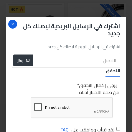
للاسف غير متوفر حاليا
HOT
اشترك في الرسايل البريدية ليصلك كل
جديد
اشترك في الرسايل البريدية ليصلك كل جديد
ارسال
وصلة سلك كهرباء لوك 10م
لقمة حساس جكمان 22ملي
التحقق
275.00LE
130.00LE
اضافة للسلة
اضافة للسلة
يرجى إكمال التحقق
من صحة الاختبار أدناه
لقد قرأت ووافقت على
FAQ