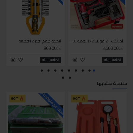
امباكت 21 فولت 1/2 بوصه 550 نيوتن من دورميري
انجكو طقم لقم 12قطعة
800.00LE
3,600.00LE
اضافة للسلة
اضافة للسلة
منتجات مشابها
للاسف غير متوفر حاليا
HOT
HOT