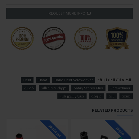
REQUEST MORE INFO
الكلمات الدليليلة :
Held
Hand
Hand Held Screwdriver
Screwdriver
Sabry Stores Plus
كوريك منفله باليد
كوريك
منفله
باليد
فبريكه
صبري ستورز بلس
RELATED PRODUCTS
غير متوفر
متوفر