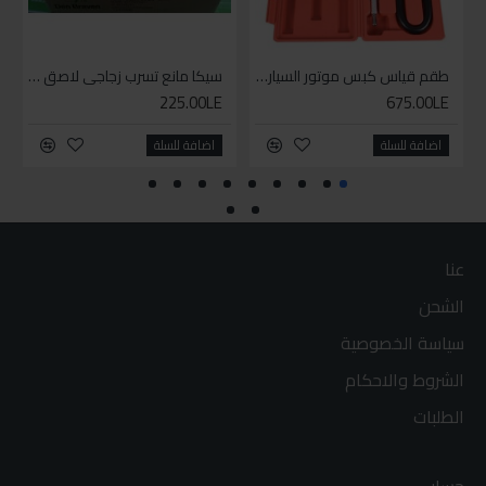
طقم قياس كبس موتور السياره 3 ق
سيكا مانع تسرب زجاجي لاصق اسود 600 مل
225.00LE
675.00LE
اضافة للسلة
اضافة للسلة
عنا
الشحن
سياسة الخصوصية
الشروط والاحكام
الطلبات