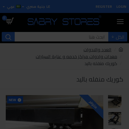
LOGIN
REGISTER
LE
جنية مصري
عربي
0
الكل
العدد والادوات
معدات وادوات مراكز خدمه و عناية السيارات
كوريك منفله باليد
كوريك منفله باليد
NEW
متوفر