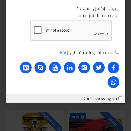
يرجى إكمال التحقق
من صحة الاختبار أدناه
لقد قرأت ووافقت على
FAQ
Don't show again.
نقترحه عليك
للاسف غير متوفر حاليا
للاسف
NEW
متوفر