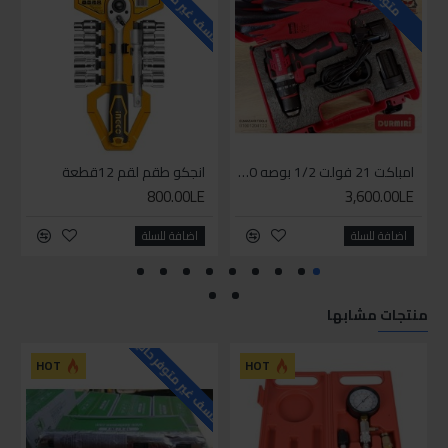
للاسف غير متوفر حاليا
للاسف
متوفر
امباكت 21 فولت 1/2 بوصه 550 نيوتن من دورميري
انجكو طقم لقم 12قطعة
800.00LE
3,600.00LE
اضافة للسلة
اضافة للسلة
منتجات مشابها
للاسف غير متوفر حاليا
HOT
HOT