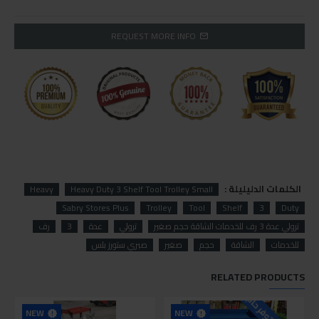
REQUEST MORE INFO
الكلمات الدليليلة :
Heavy
Heavy Duty 3 Shelf Tool Trolley Small
Sabry Stores Plus
Trolley
Tool
Shelf
3
Duty
ترولي عدة 3 رف للخدمات الشاقة حجم صغير
ترولي
عدة
3
رف
للخدمات
الشاقة
حجم
صغير
صبري ستورز بلس
RELATED PRODUCTS
NEW
NEW