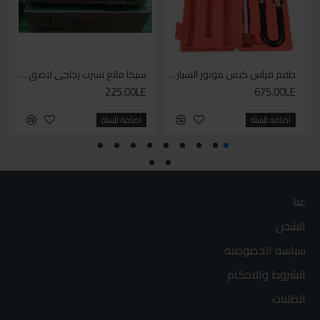
طقم قياس كبس موتور السياره 3 ق
سيكا مانع تسرب زجاجي لاصق اسود 600 مل
225.00LE
675.00LE
اضافة للسلة
اضافة للسلة
عنا
الشحن
سياسة الخصوصية
الشروط والاحكام
الطلبات