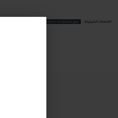
الكلمات الدليليلة :
y
red
Chinese
Ingco Chinese red laundry gun