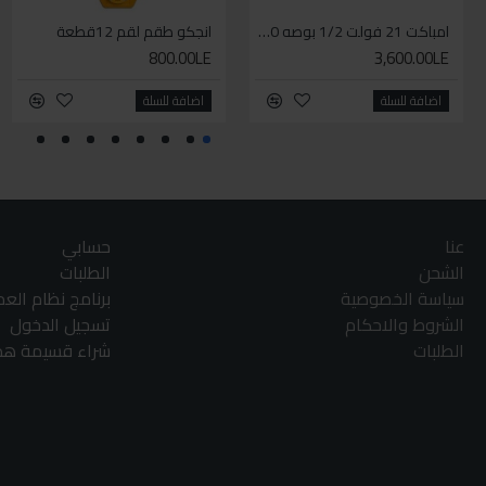
امباكت 21 فولت 1/2 بوصه 550 نيوتن من دورميري
انجكو طقم لقم 12قطعة
800.00LE
3,600.00LE
اضافة للسلة
اضافة للسلة
عنا
حسابي
الشحن
الطلبات
سياسة الخصوصية
برنامج نظام الع
الشروط والاحكام
تسجيل الدخول
الطلبات
شراء قسيمة هدا