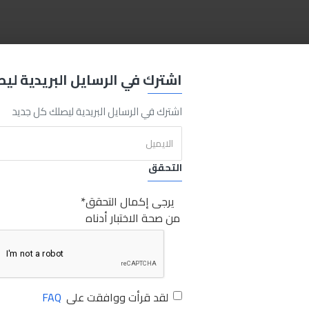
laundr
gun
Sabry Stores
مسدس غسيل
مسدس
غسيل
صبري ستور
اشترك في الرسايل البريدية لي
اشترك في الرسايل البريدية ليصلك كل جديد
التحقق
يرجى إكمال التحقق
من صحة الاختبار أدناه
لقد قرأت ووافقت على
FAQ