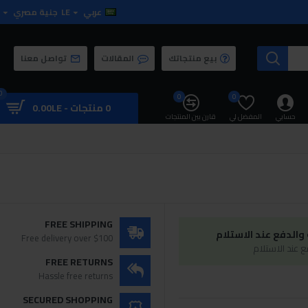
عربي
LE
جنية مصري
بيع منتجاتك
المقالات
تواصل معنا
0
0
0
0 منتجات - 0.00LE
حسابي
المفضل لي
قارن بين المنتجات
FREE SHIPPING
الدفع عند الاستلام
Free delivery over $100
 عند الاستلام
FREE RETURNS
Hassle free returns
SECURED SHOPPING