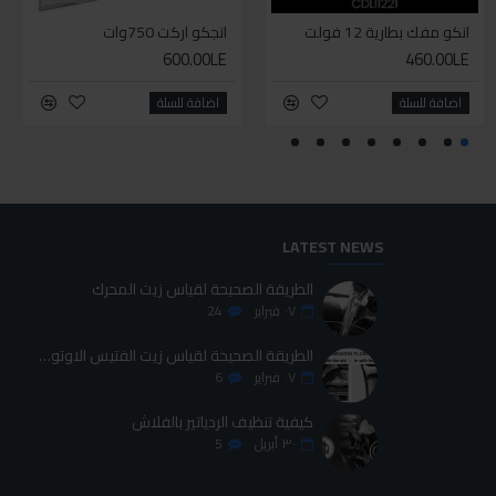
انكو مفك بطارية 12 فولت
بنز لحل الكلبسات و باغات الفوانيس والفرش
انجكو اركت 750وات
بنز وقصافه كوليهات كوبلن
600.00LE
900.00LE
460.00LE
425.00LE
اضافة للسلة
اضافة للسلة
اضافة للسلة
اضافة للسلة
LATEST NEWS
الطريقة الصحيحة لقياس زيت المحرك
٠٧
فبراير
24
الطريقة الصحيحة لقياس زيت الفتيس الاوتوماتيك
٠٧
فبراير
6
كيفية تنظيف الردياتير بالفلاش
٣٠
أبريل
5