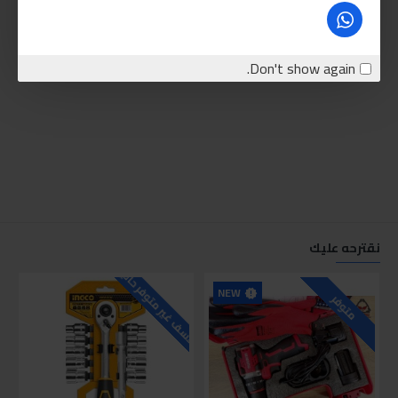
Don't show again.
نقترحه عليك
للاسف غير متوفر حاليا
للاسف
NEW
متوفر