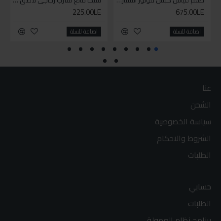
طقم قياس كبس موتور السياره 3 ق
سيكا مانع تسرب زجاجي لاصق اسود 600 مل
225.00LE
675.00LE
اضافة للسلة
اضافة للسلة
عنا
الشحن
سياسة الخصوصية
الشروط والاحكام
الطلبات
حسابي
الطلبات
برنامج نظام العمولة