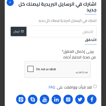
اشترك في الرسايل البريدية ليصلك كل
جديد
مسدس هواء ببوز طويل
توتال كوريك تمساح 2طن
اشترك في الرسايل البريدية ليصلك كل جديد
1,650.00LE
260.00LE
ارسال
اضافة للسلة
اضافة للسلة
التحقق
يرجى إكمال التحقق
من صحة الاختبار أدناه
لقد قرأت ووافقت على
FAQ