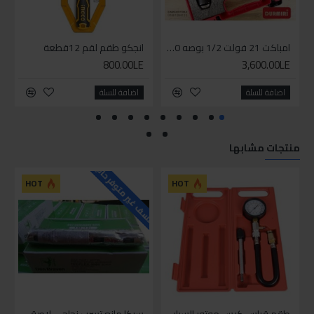
امباكت 21 فولت 1/2 بوصه 550 نيوتن من دورميري
انجكو طقم لقم 12قطعة
800.00LE
3,600.00LE
اضافة للسلة
اضافة للسلة
منتجات مشابها
للاسف غير متوفر حاليا
HOT
HOT