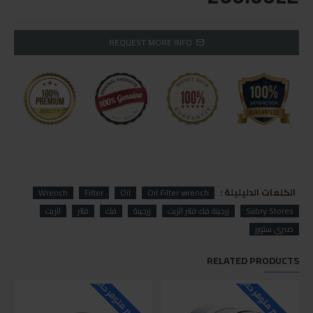
REQUEST MORE INFO
الكلمات الدليليلة :
Wrench
Filter
Oil
Oil Filter wrench
Sabry Stores
زرجينة فك فلتر الزيت
زرجينة
فك
فلتر
الزيت
صبري ستورز
RELATED PRODUCTS
للاسف غير متوفر حاليا
للاسف غير متوفر حاليا