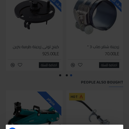
زرجينة شنابر صلب 3 "
كينج توني زرجينة طرمبة بنزين
925.00LE
70.00LE
اضافة للسلة
اضافة للسلة
PEOPLE ALSO BOUGHT
HOT
متوفر