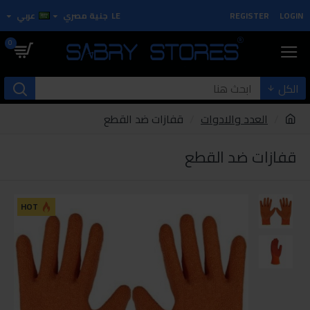
LOGIN
REGISTER
LE
جنية مصري
عربي
0
الكل
العدد والادوات
قفازات ضد القطع
قفازات ضد القطع
HOT