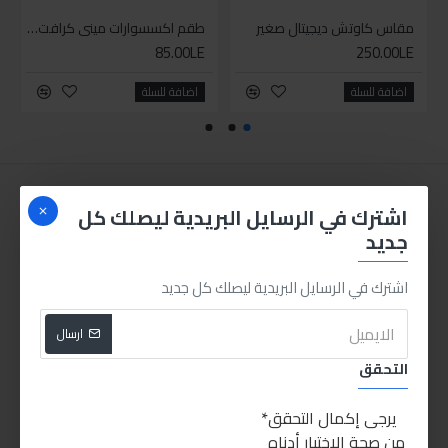
مقاس كاوتش ديجيتال صغير
طقم اكسسوارات ميني كرافت 105 قطعة
85.00LE
250.00LE
اضافة للسلة
اضافة للسلة
اشترك في الرسايل البريدية ليصلك كل
جديد
اشترك في الرسايل البريدية ليصلك كل جديد
ارسال
التحقق
يرجى إكمال التحقق
من صحة الاختبار أدناه