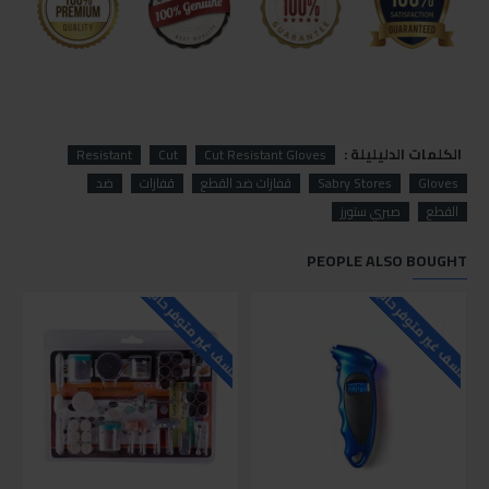
الكلمات الدليليلة :
Resistant
Cut
Cut Resistant Gloves
Gloves
Sabry Stores
قفازات ضد القطع
قفازات
ضد
القطع
صبري ستورز
PEOPLE ALSO BOUGHT
للاسف غير متوفر حاليا
للاسف غير متوفر حاليا