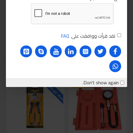
لقد قرأت ووافقت على
FAQ
نقترحه عليك
للاسف غير متوفر حاليا
للاسف
Don't show again.
HOT