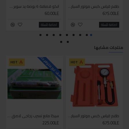
طقم قياس كبس موتور السياره 3 ق
انكو قصافة 6 بوصة يد سوبر وان
60.00LE
675.00LE
اضافة للسلة
اضافة للسلة
منتجات مشابها
للاسف غير متوفر حاليا
HOT
HOT
طقم قياس كبس موتور السياره 3 ق
سيكا مانع تسرب زجاجي لاصق اسود 600 مل
225.00LE
675.00LE