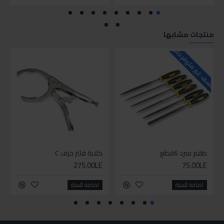
منتجات مشابها
للاسف غير متوفر حاليا
طقم مبرد 6قطع
كلابة فلتر حرف C
275.00LE
75.00LE
اضافة للسلة
اضافة للسلة