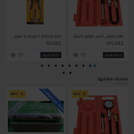
طقم قياس كبس موتور السياره 3 ق
انكو قصافة 6 بوصة يد سوبر وان
60.00LE
675.00LE
اضافة للسلة
اضافة للسلة
منتجات مشابها
للاسف غير متوفر حاليا
HOT
HOT