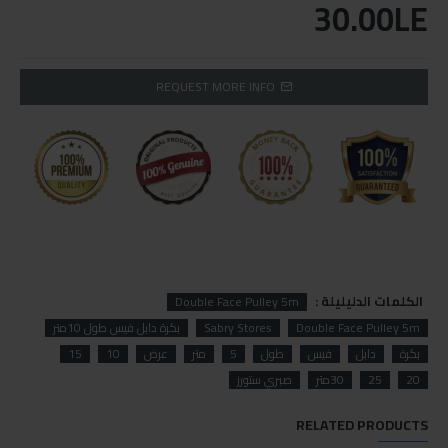
30.00LE
REQUEST MORE INFO
الكلمات الدليليلة :
Double Face Pulley 5m
Double Face Pulley 5m
Sabry Stores
بكرة دابل فيس طول 10متر
بكرة
دابل
فيس
طول
5
متر
عرض
10
15
20
25
30متر
صبري ستورز
RELATED PRODUCTS