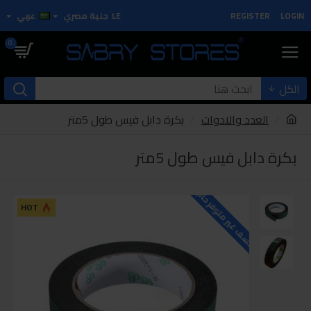
LOGIN
REGISTER
LE
جنية مصري
عربي
0
الكل
العدد والادوات
بكرة دابل فيس طول 5متر
بكرة دابل فيس طول 5متر
للاسف غير متوفر حاليا
HOT