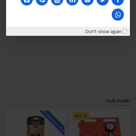
Don't show again.
نقترحه عليك
للاسف غير متوفر حاليا
للاسف
HOT