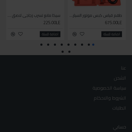
طقم قياس كبس موتور السياره 3 ق
سيكا مانع تسرب زجاجي لاصق اسود 600 مل
225.00LE
675.00LE
اضافة للسلة
اضافة للسلة
عنا
الشحن
سياسة الخصوصية
الشروط والاحكام
الطلبات
حسابي