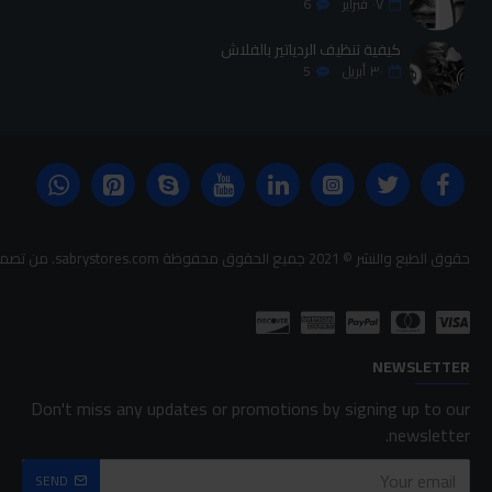
٠٧
فبراير
6
كيفية تنظيف الردياتير بالفلاش
٣٠
أبريل
5
حقوق الطبع والنشر © 2021 جميع الحقوق محفوظة sabrystores.com. من تصميم-
NEWSLETTER
Don't miss any updates or promotions by signing up to our
newsletter.
SEND