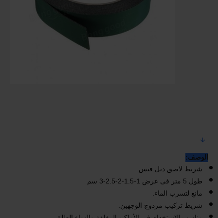
الوصف:
شريط لاصق دبل فيس
طول 5 متر فى عرض 1-1.5-2-2.5-3 سم
مانع لتسرب الماء‏.‏
شريط تركيب مزدوج الوجهين‏.‏
مناسب للاستخدام في الأماكن المغلقة والهواء الطلق‏.‏