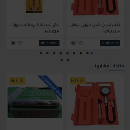
طقم قياس كبس موتور السياره 3 ق
انكو قصافة 6 بوصة يد سوبر وان
60.00LE
675.00LE
اضافة للسلة
اضافة للسلة
منتجات مشابها
للاسف غير متوفر حاليا
HOT
HOT