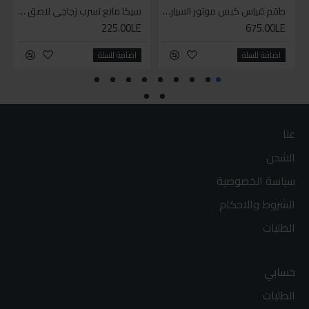
طقم قياس كبس موتور السياره 3 ق
سيكا مانع تسرب زجاجي لاصق اسود 600 مل
225.00LE
675.00LE
اضافة للسلة
اضافة للسلة
عنا
الشحن
سياسة الخصوصية
الشروط والاحكام
الطلبات
حسابي
الطلبات