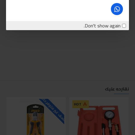
Don't show again.
نقترحه عليك
للاسف غير متوفر حاليا
للاسف
HOT