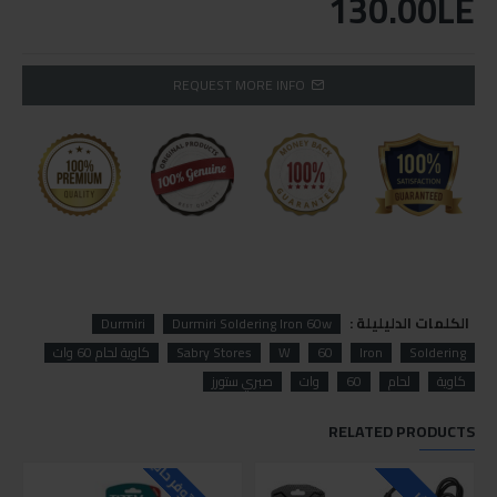
130.00LE
REQUEST MORE INFO
الكلمات الدليليلة :
Durmiri
Durmiri Soldering Iron 60w
Soldering
Iron
60
W
Sabry Stores
كاوية لحام 60 وات
كاوية
لحام
60
وات
صبري ستورز
RELATED PRODUCTS