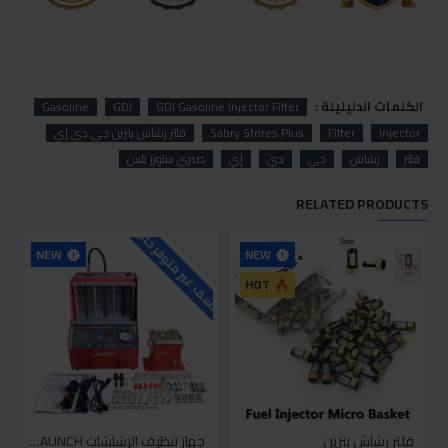
الكلمات الدليليلة :
Gasoline
GDI
GDI Gasoline Injector Filter
Injector
Filter
Sabry Stores Plus
فلتر رشاش بنزين جي دي إي
فلتر
رشاش
جي
دي
إي
صبري ستورز بلس
RELATED PRODUCTS
للاسف غير متوفر حاليا
NEW
NEW
HOT
فلتر رشاش بنزين
جهاز تنظيف الرشاشات LAUNCH موديل CNC 602A