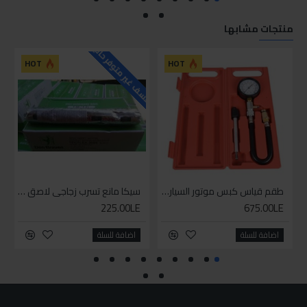
منتجات مشابها
للاسف غير متوفر حاليا
HOT
HOT
طقم قياس كبس موتور السياره 3 ق
سيكا مانع تسرب زجاجي لاصق اسود 600 مل
225.00LE
675.00LE
اضافة للسلة
اضافة للسلة