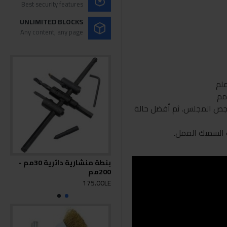
Best security features
UNLIMITED BLOCKS
Any content, any page
ة خشبية. الجص المجلس. ثم أفضل حالة
 السميك الممل.
بنطة منشارية دائرية 30مم -
بنطة
200مم
0LE
175.00LE