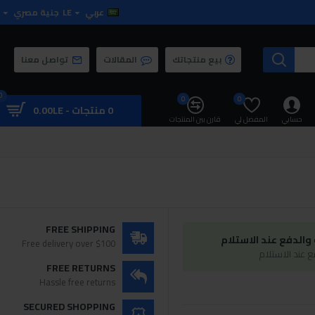
عربي
LE
جنية مصري
بيع منتجاتك
المقالات
تواصل معنا
0
0
0
0 منتجات - 0.00LE
حسابي
المفضل لي
قارن بين المنتجات
FREE SHIPPING
الدفع عند الاستلام
Free delivery over $100
 عند الاستلام
FREE RETURNS
Hassle free returns
SECURED SHOPPING