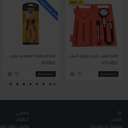
للاسف غير متوفر حاليا
ل
HOT
طقم قياس كبس موتور السياره 3 ق
انكو قصافة 6 بوصة يد سوبر وان
60.00LE
675.00LE
اضافة للسلة
اضافة للسلة
عنا
حسابي
الشحن
الطلبات
سياسة الخصوصية
برنامج نظام الع