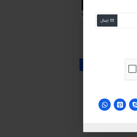
Sabry Stores
ارسال
ق
sabry
adjustable circle cutt