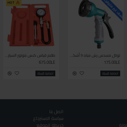
لاسف غير متوفر حاليا
للاسف غير متوفر حاليا
ل
HOT
HOT
توتال مسدس رش مياه 9 أشكال
سيكا مانع تسرب زجاجي لاصق اسود 600 مل
طقم قياس كبس موتور السياره 3 ق
675.00LE
225.00LE
175.00LE
اضافة للسلة
اضافة للسلة
اضافة للسلة
اتصل بنا
سياسة الاسترجاع
مولة
خريطة الموقع