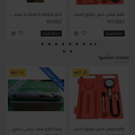
طقم قياس كبس موتور السياره 3 ق
انكو قصافة 6 بوصة يد سوبر وان
60.00LE
675.00LE
اضافة للسلة
اضافة للسلة
منتجات مشابها
للاسف غير متوفر حاليا
HOT
HOT
طقم قياس كبس موتور السياره 3 ق
سيكا مانع تسرب زجاجي لاصق اسود 600 مل