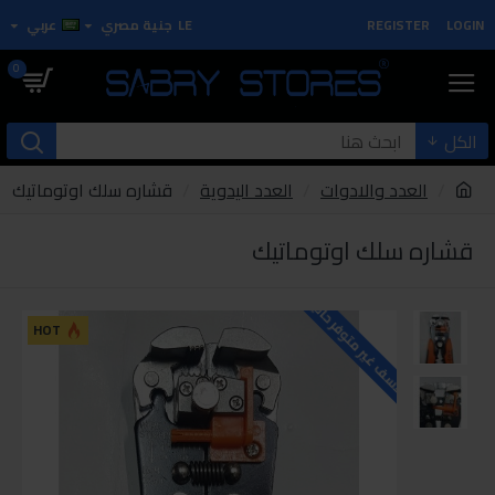
LOGIN
REGISTER
LE
جنية مصري
عربي
0
الكل
العدد والادوات
العدد اليدوية
قشاره سلك اوتوماتيك
قشاره سلك اوتوماتيك
للاسف غير متوفر حاليا
HOT