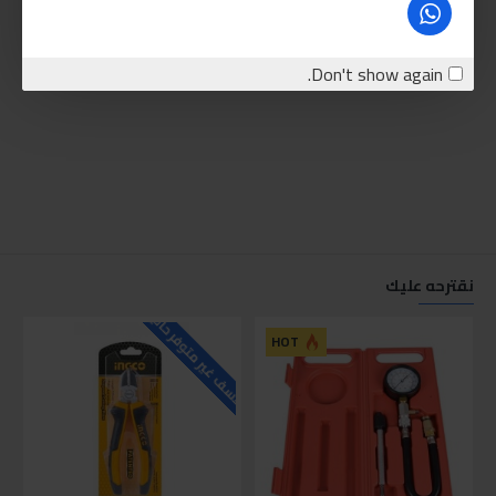
Don't show again.
نقترحه عليك
للاسف غير متوفر حاليا
للاسف
HOT