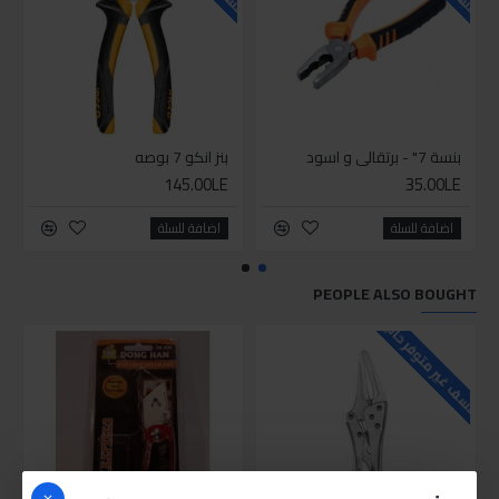
بنسة 7" - برتقالي و اسود
بنز انكو 7 بوصه
145.00LE
35.00LE
اضافة للسلة
اضافة للسلة
PEOPLE ALSO BOUGHT
للاسف غير متوفر حاليا