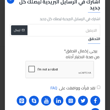
اشترك في الرسايل البريدية ليصلك كل
جديد
انجكو كلابة بوز طويل 9بوصة
كتر مطواة
اشترك في الرسايل البريدية ليصلك كل جديد
160.00LE
80.00LE
اضافة للسلة
اضافة للسلة
ارسال
التحقق
يرجى إكمال التحقق
من صحة الاختبار أدناه
لقد قرأت ووافقت على
FAQ