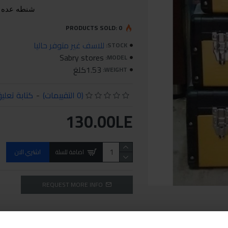
شنطه عده صاج×ب
PRODUCTS SOLD: 0
للاسف غير متوفر حاليا
STOCK:
Sabry stores
MODEL:
1.53كلغ
WEIGHT:
(0 التقييمات)
-
كتابة تعلي
130.00LE
اضافة للسلة
اشتري الان
REQUEST MORE INFO