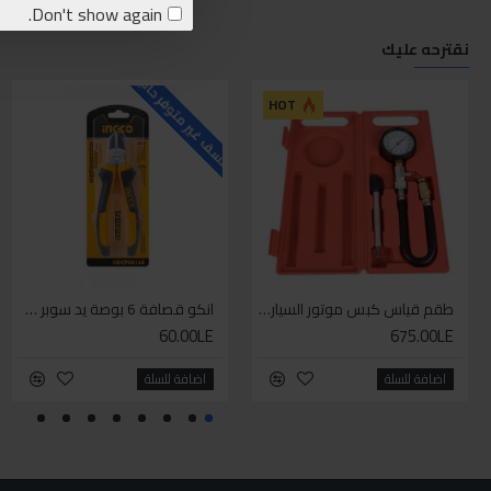
Don't show again.
نقترحه عليك
للاسف غير متوفر حاليا
ل
HOT
طقم قياس كبس موتور السياره 3 ق
انكو قصافة 6 بوصة يد سوبر وان
60.00LE
675.00LE
اضافة للسلة
اضافة للسلة