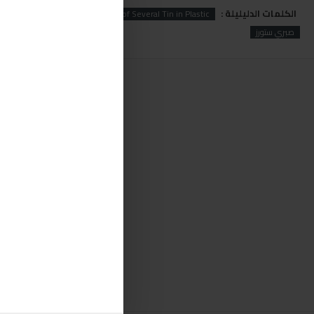
الكلمات الدليليلة :
Several
Of
Bag
Bag of Several Tin in Plastic
صبري ستورز