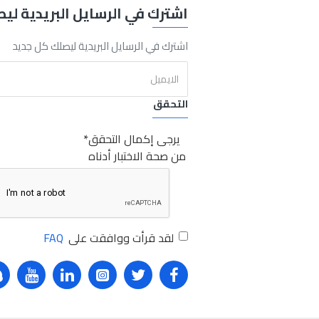
اشترك في الرسايل البريدية لي
Tin
In
Plastic
Sabry Stores.شنطة عدة صاج في بلاستيك
شنطة
عدة
اشترك في الرسايل البريدية ليصلك كل جديد
التحقق
يرجى إكمال التحقق
من صحة الاختبار أدناه
لقد قرأت ووافقت على
FAQ