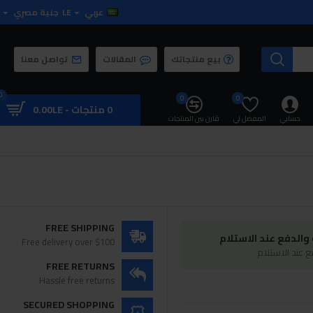
عربي
LE
جنية مصري
بيع منتجاتك
المقالات
تواصل معنا
0
0
0
0 منتجات - 0.00LE
حسابي
المفضل لي
قارن بين المنتجات
FREE SHIPPING
الدفع عند الاستلام
Free delivery over $100
 عند الاستلام
FREE RETURNS
Hassle free returns
SECURED SHOPPING