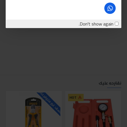
Don't show again.
نقترحه عليك
للاسف غير متوفر حاليا
للاسف
HOT