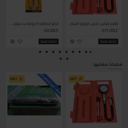
طقم قياس كبس موتور السياره 3 ق
انكو قصافة 6 بوصة يد سوبر وان
60.00LE
675.00LE
اضافة للسلة
اضافة للسلة
منتجات مشابها
للاسف غير متوفر حاليا
HOT
HOT