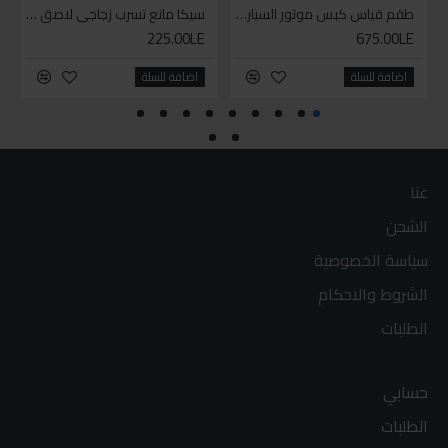
طقم قياس كبس موتور السياره 3 ق
سيكا مانع تسرب زجاجي لاصق اسود 600 مل
225.00LE
675.00LE
اضافة للسلة
اضافة للسلة
عنا
الشحن
سياسة الخصوصية
الشروط والاحكام
الطلبات
حسابي
الطلبات